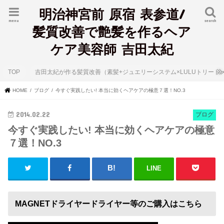
明治神宮前 原宿 表参道/
menu
search
髪質改善で艶髪を作るヘア
ケア美容師 吉田太紀
TOP
吉田太紀が作る髪質改善（素髪+ジュエリーシステム×LULUトリート
HOME
ブログ
今すぐ実践したい! 本当に効くヘアケアの極意７選！NO.3
2014.02.22
ブログ
今すぐ実践したい! 本当に効くヘアケアの極意
７選！NO.3
LINE
MAGNETドライヤードライヤー等のご購入はこちら