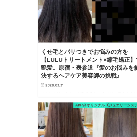
くせ毛とパサつきでお悩みの方を
【LULUトリートメント×縮毛矯正】
艶髪。原宿・表参道『髪のお悩みを
決するヘアケア美容師の挑戦』
2020.03.31
こんにちは、AnFyeの吉田です。 今回は、根本のく
と毛先のパサつきでお悩みの方をつやっつやの艶髪ス
AnFyeオリジナル《ジュエリーシス
レートヘアにさせていただきます。 長さも10cm以上
ので、馴染ませる為に中間まで縮毛矯正をかけていき
す。 く…