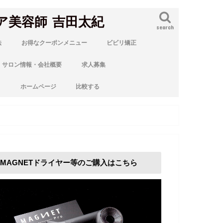
ア美容師 吉田太紀
search
法
お得なクーポンメニュー
ビビリ矯正
サロン情報・会社概要
求人募集
ト
ホームページ
比較する
MAGNETドライヤー等のご購入はこちら