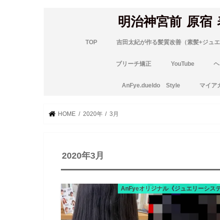
明治神宮前 原宿
TOP
吉田太紀が作る髪質改善（素髪+ジュエ
ブリーチ矯正
YouTube
ヘ
AnFye.dueldo Style
マイア
HOME
2020年
3月
2020年3月
AnFyeオリジナル《ジュエリーシス