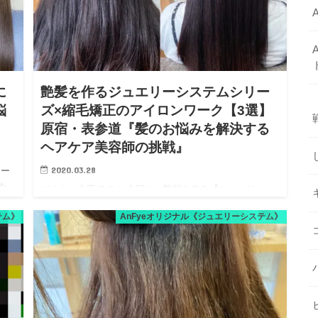
に
艶髪を作るジュエリーシステムシリー
悩
ズ×縮毛矯正のアイロンワーク【3選】
』
原宿・表参道『髪のお悩みを解決する
ヘアケア美容師の挑戦』
2020.03.28
リー
た
どうも、吉田です！ 今回は、艶髪を作る【ジュエリーシ
リー
ステムシリーズ×縮毛矯正】のアイロンワークを３名様ご
テム》
AnFyeオリジナル《ジュエリーシステム》
】
紹介いたします。 ジュエリーシステムシリーズは、【ジ
ュエリーシステム】【LULUトリートメント】【ジュエリ
ーシステム…