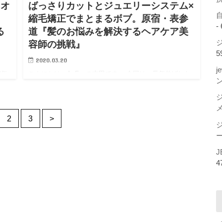
×オ
ばっさりカットとジュエリーシステム×
。
縮毛矯正でまとまるボブ。原宿・表参
-
る
道『髪のお悩みを解決するヘアケア美
ジ
容師の挑戦』
5
2020.03.20
j
0年
こんにちは、AnFyeの吉田です。 今回は、長年伸ばした
カ
髪をばっさり切ってボブスタイルにイメージチェンジし
が
たい方です。 くせ毛の方の場合、カットだけで短くして
ん
しまうと普段のセットがまとまらず「切らなければよか
2
3
>
った。。」 …
ー
J
4