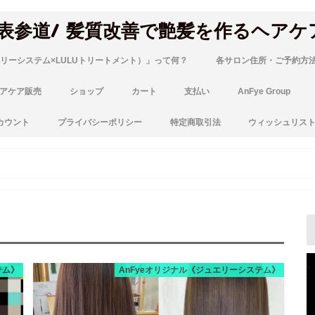
 表参道/ 髪質改善で艶髪を作るヘアケ
リーシステム×LULUトリートメント）」って何？
各サロン住所・ご予約方
アケア販売
ショップ
カート
支払い
AnFye Group
カウント
プライバシーポリシー
特定商取引法
ウィッシュリス
テム》
AnFyeオリジナル《ジュエリーシステム》