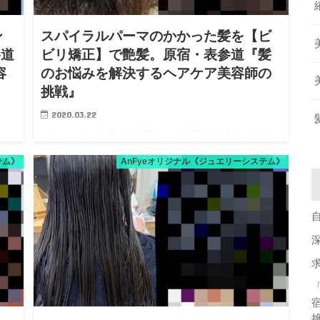
ン
スパイラルパーマのかかった髪を【ビ
参道
ビリ矯正】で艶髪。原宿・表参道『髪
容
のお悩みを解決するヘアケア美容師の
挑戦』
2020.03.22
タル
こんにちは、AnFyeの吉田です。 今回は、ブリーチをし
て
ている髪にスパイラルパーマした方を艶髪ストレートヘ
テム》
AnFyeオリジナル《ジュエリーシステム》
パー
アに戻します。 １週間前にスパイラルパーマをかけた時
パ
は可愛かったんだけど、自分でいざスタイリングしたら
出来なくてス…