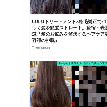
LULUトリートメント×縮毛矯正でパ
つく髪を艶髪ストレート。原宿・表
道『髪のお悩みを解決するヘアケア
容師の挑戦』
2020.03.27
こんにちは、AnFyeの吉田です。 今回は、毛先の乾
根本のくせ毛が気になる方。 縮毛矯正をするんです
AnFyeオリジナル《ジュエリーシス
毛先の気になる部分は【LULUトリートメント】で艶
します。 LULUトリートメントは、ジュエリーシステ
一…