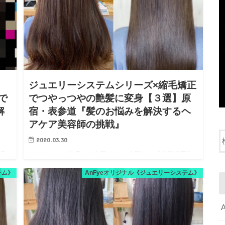
ジュエリーシステムシリーズ×縮毛矯正
で
でつやっつやの艶髪に変身【３選】原
解
宿・表参道『髪のお悩みを解決するヘ
アケア美容師の挑戦』
2020.03.30
せ毛
こんにちは、AnFyeの吉田です。 今回は、【縮毛矯正】
ト
でつやっつやの艶髪に変身させて頂いた方を３名様、ご
テム》
AnFyeオリジナル《ジュエリーシステム》
切る
紹介いたします。 もちろん、縮毛矯正は髪に負担を与え
ま
ます。ただ、くせ毛をしっかり伸ばす為には必須な技術
です。 なの…