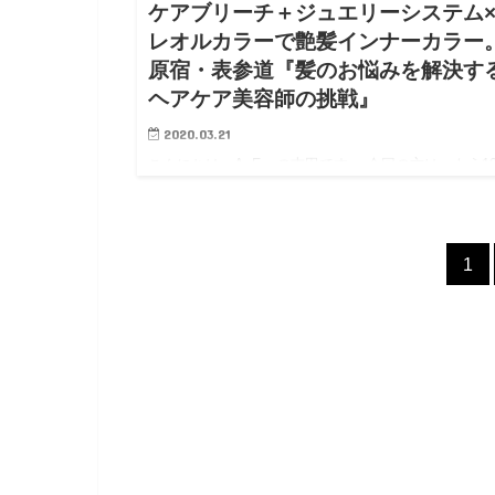
ケアブリーチ＋ジュエリーシステム
レオルカラーで艶髪インナーカラー
原宿・表参道『髪のお悩みを解決す
ヘアケア美容師の挑戦』
2020.03.21
こんにちは、AnFyeの吉田です。 今回の方は、もう1
以上通ってくださっている方なんですが、「インナー
ラー」がしたいと。。 わたくし事なんですが、吉田
【ヘアケア美容師】と名乗り出したのって、７年前な
1
ですよね。 …