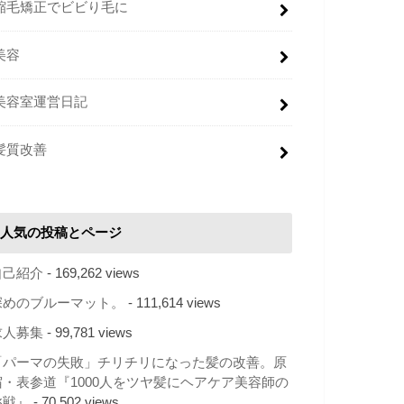
縮毛矯正でビビり毛に
美容
美容室運営日記
髪質改善
人気の投稿とページ
自己紹介
- 169,262 views
深めのブルーマット。
- 111,614 views
求人募集
- 99,781 views
「パーマの失敗」チリチリになった髪の改善。原
宿・表参道『1000人をツヤ髪にヘアケア美容師の
挑戦』
- 70,502 views