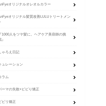
AnFyeオリジナルオレオルカラー
AnFyeオリジナル髪質改善LULUトリートメン
ト
『1000人をツヤ髪に。ヘアケア美容師の挑
戦』
しゃろえ日記
キュレーション
コラム
パーマの失敗×ビビり矯正
ビビリ矯正