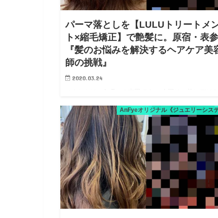
パーマ落としを【LULUトリートメ
ト×縮毛矯正】で艶髪に。原宿・表
『髪のお悩みを解決するヘアケア美
師の挑戦』
2020.03.24
こんにちは、AnFyeの吉田です。 今回は、前にデジ
パーマをかけたんだけど、指の引っかかりが気になっ
AnFyeオリジナル《ジュエリーシス
パーマを落としたいとAnFyeにご来店頂きました。 
マって種類がいくつかありまして、大きく分けると【
ーマ】【…