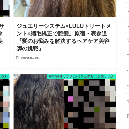
サ
ジュエリーシステム×LULUトリートメ
参
ント×縮毛矯正で艶髪。原宿・表参道
美
『髪のお悩みを解決するヘアケア美容
師の挑戦』
2020.03.25
燥と
こんにちは、AnFyeの吉田です。 今回は、根本のくせ毛
が、
と毛先のパサつきが気になるとご来店いただいた方。 遠
テム》
AnFyeオリジナル《ジュエリーシステム》
髪に
方の方で、AnFyeに来るのに新幹線を使う距離なので、
ムの
久しぶりのご来店。 地元で何度か縮毛矯正や酸熱トリー
トメン…