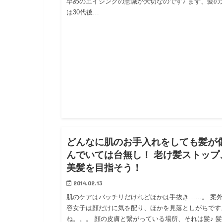
早めのエイジングの意識が大切なのです♪ まず、髪の
は30代後…
ブロ
どんなに肌のお手入れをしても髪が
んでいては台無し！ 老け髪ストップ
美髪を目指そう！
2014.02.13
肌のケアはバッチリだけれどほかは手抜き……。 案
容女子は顔だけに気を配り、ほかを見落としがちです
ね。。。 顔の皮膚と繋がっている場所、それは髪♪ 