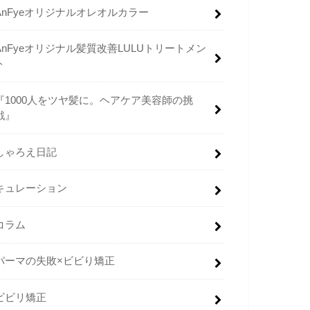
AnFyeオリジナルオレオルカラー
AnFyeオリジナル髪質改善LULUトリートメン
ト
『1000人をツヤ髪に。ヘアケア美容師の挑
戦』
しゃろえ日記
キュレーション
コラム
パーマの失敗×ビビり矯正
ビビリ矯正