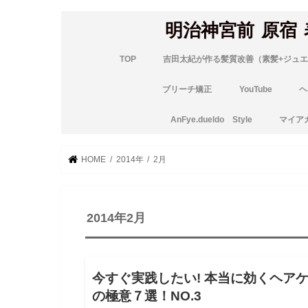
明治神宮前 原宿
TOP
吉田太紀が作る髪質改善（素髪+ジュエ
ブリーチ矯正
YouTube
ヘ
AnFye.dueldo Style
マイア
HOME
2014年
2月
2014年2月
ブロ
今すぐ実践したい! 本当に効くヘア
の極意７選！NO.3