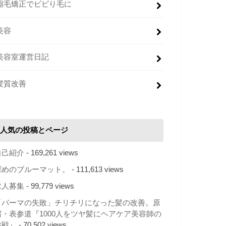
縮毛矯正でビビり毛に
美容
美容室運営日記
髪質改善
人気の投稿とページ
自己紹介
- 169,261 views
深めのブルーマット。
- 111,613 views
求人募集
- 99,779 views
「パーマの失敗」チリチリになった髪の改善。原
宿・表参道『1000人をツヤ髪にヘアケア美容師の
挑戦』
- 70,502 views