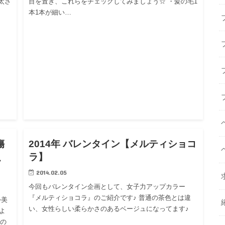
太さ
目を置き、これらをチェックしてみましょう☆ ・髪の毛1
本1本が細い…
グ
ブログ
傷
2014年 バレンタイン【メルティショコ
、
ラ】
2014.02.05
今回もバレンタイン企画として、女子力アップカラー
『メルティショコラ』のご紹介です♪ 普通の茶色とは違
外美
い、女性らしい柔らかさのあるベージュになってます♪
よ
髪の