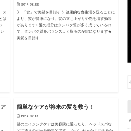
2014.02.22
、ス
3 「食」で美髪を目指そう 健康的な食生活を送ることに
とは
より、髪が健康になり、髪の立ち上がりや艶を増す効果
メ
があります♪ 髪の成分はタンパク質が多く成っているの
さい
で、タンパク質をバランスよく取るのが鍵になります★
美髪を目指す…
グ
ブログ
ケア
簡単なケアが将来の髪を救う！
2014.02.13
髪のエイジングケアは美容院に通ったり、ヘッドスパな
どに通うのが一番効果的です。 ただ、せっかくお金をか