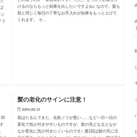
で
けるのならもっと効果を出したいですよね♪ なので、髪も
ば
肌と同じく毎日の丁寧なお手入れが効果をもっと上げて
ロン
くれます。 そ…
すぐ
グ
ブログ
髪の老化のサインに注意！
2014.02.13
30
肌はたるんできた、化粧ノリが悪い……など一日一日の
す
変化で気が付きやすいものですが、髪の毛となるとなか
、
なか変化に気が付きにくいものです♪ 週1回は髪の毛に注