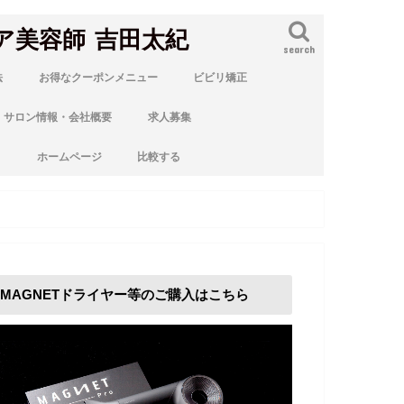
ア美容師 吉田太紀
search
法
お得なクーポンメニュー
ビビリ矯正
サロン情報・会社概要
求人募集
ト
ホームページ
比較する
MAGNETドライヤー等のご購入はこちら