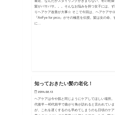
最近、なんだかスタイリングがきまらない、冬の乾燥
髪がバサバサ。。。そんなお悩みを持つ女子には、ず
りヘアケア改善が大事☆ そこで今回は、ヘアケアサ
『AnFye for prco』がその極意を伝授。髪は女の命、
に…
ブロ
知っておきたい髪の老化！
2014.02.13
ヘアケアは今や肌と同じようにケアしてほしい場所。 
代後半～40代前半で曲がり角が訪れると言われていま
が、これを遅くするのも早めてしまうのも日頃のケア