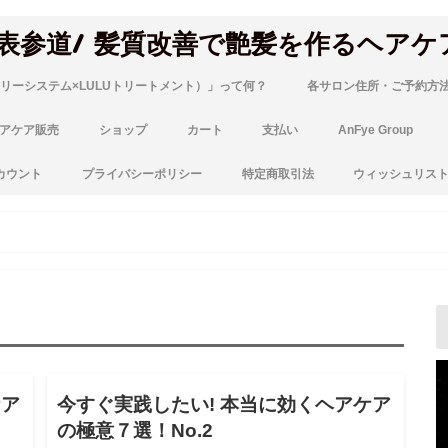
 表参道/ 髪質改善で艶髪を作るヘアケ
リーシステム×LULUトリートメント）」って何？
各サロン住所・ご予約方
アケア販売
ショップ
カート
支払い
AnFye Group
カウント
プライバシーポリシー
特定商取引法
ウィッシュリス
グ
ブログ
ケア
今すぐ実践したい! 本当に効くヘアケア
の極意７選！No.2