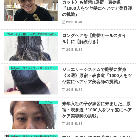
カット》も解禁!!原宿・表参道
『1000人をツヤ髪にヘアケア美容師
の挑戦』
2018.11.30
『1000人をツヤ髪に。ヘアケア美容師の挑戦』
ロングヘアを【艶髪カールスタイ
ル】に【解説付き】
2018.11.29
AnFyeオリジナル《ジュエリーシステム》
ジュエリーシステムで艶髪に変身
《３選》原宿・表参道『1000人をツ
ヤ髪にヘアケア美容師の挑戦』
2018.11.29
コラム
来年入社の子が練習に来ました。原
宿・表参道『1000人をツヤ髪にヘア
ケア美容師の挑戦』
2018.11.28
AnFyeオリジナル《ジュエリーシステム》