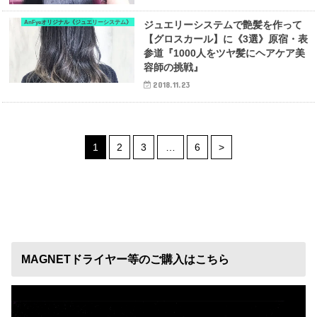
AnFyeオリジナル《ジュエリーシステム》
ジュエリーシステムで艶髪を作って
【グロスカール】に《3選》原宿・表
参道『1000人をツヤ髪にヘアケア美
容師の挑戦』
2018.11.23
1
2
3
…
6
>
MAGNETドライヤー等のご購入はこちら