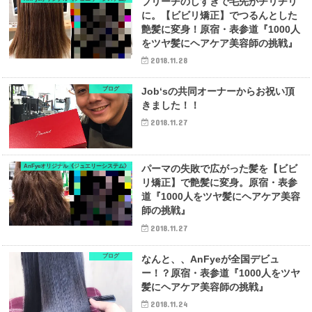
ブリーチのしすぎで毛先がチリチリ
に。【ビビリ矯正】でつるんとした
艶髪に変身！原宿・表参道『1000人
をツヤ髪にヘアケア美容師の挑戦』
2018.11.28
ブログ
Job‘sの共同オーナーからお祝い頂
きました！！
2018.11.27
AnFyeオリジナル《ジュエリーシステム》
パーマの失敗で広がった髪を【ビビ
リ矯正】で艶髪に変身。原宿・表参
道『1000人をツヤ髪にヘアケア美容
師の挑戦』
2018.11.27
ブログ
なんと、、AnFyeが全国デビュ
ー！？原宿・表参道『1000人をツヤ
髪にヘアケア美容師の挑戦』
2018.11.24