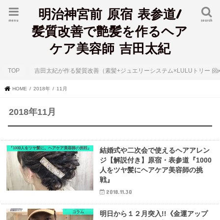
明治神宮前 原宿 表参道/
menu
search
髪質改善で艶髪を作るヘア
ケア美容師 吉田太紀
TOP
吉田太紀が作る髪質改善（素髪+ジュエリーシステム×LULUトリート
HOME
2018年
11月
2018年11月
『1000人をツヤ髪に。ヘアケア美容師の挑戦』
結婚式や二次会で使えるヘアアレン
ジ【解説付き】原宿・表参道『1000
人をツヤ髪にヘアケア美容師の挑
戦』
2018.11.30
コラム
明日から１２月突入!!《金運アップ