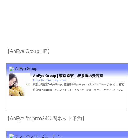
【AnFye Group HP】
AnFye Group
AnFye Group | 東京原宿、表参道の美容室
https://anfyegroup.com
東京の美容室AnFye Group。原宿店AnFye for prco（アンフィフォープルコ）、神宮
前店AnFye.dueldo（アンフィドットドゥルドゥ）では、カット、パーマ、ヘアアレ
ンジ、ウェディングなどお客さまのご要望に満足いただけるスタッフがお待ちして
おります。
【AnFye for prco24時間ネット予約】
ホットペッパービューティー