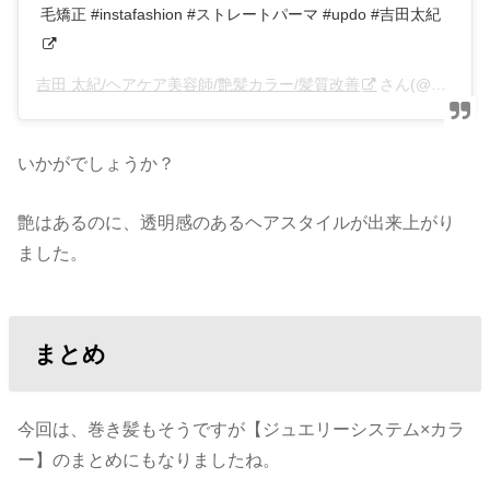
毛矯正 #instafashion #ストレートパーマ #updo #吉田太紀
吉田 太紀/ヘアケア美容師/艶髪カラー/髪質改善
さん(@anfye_yoshida)がシェアした投稿 –
いかがでしょうか？
艶はあるのに、透明感のあるヘアスタイルが出来上がり
ました。
まとめ
今回は、巻き髪もそうですが【ジュエリーシステム×カラ
ー】のまとめにもなりましたね。