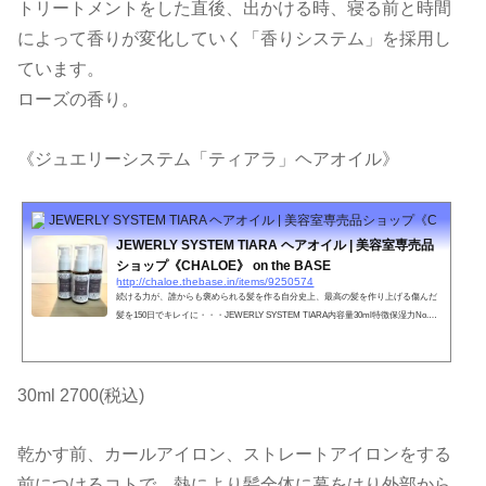
トリートメントをした直後、出かける時、寝る前と時間
によって香りが変化していく「香りシステム」を採用し
ています。
ローズの香り。
《ジュエリーシステム「ティアラ」ヘアオイル》
JEWERLY SYSTEM TIARA ヘアオイル | 美容室専売品ショップ《CHALOE》 o
JEWERLY SYSTEM TIARA ヘアオイル | 美容室専売品
ショップ《CHALOE》 on the BASE
http://chaloe.thebase.in/items/9250574
続ける力が、誰からも褒められる髪を作る自分史上、最高の髪を作り上げる傷んだ
髪を150日でキレイに・・・JEWERLY SYSTEM TIARA内容量30ml特徴保湿力No.1
のホホバオイル。地肌のマッサージでも使える安全、安心なオイル。やればやるほ
ど蘇る髪へ。ツヤ髪への第一歩。●お肌に合わない時、傷や湿疹等、異常のある時
は使わないで下さい。●目に入った時は、すぐに洗い流してください。●直射日光、
極端な高音や低温を避け、乳幼児の手の届かない所に保管してください。●天然成
30ml 2700(税込)
分配合のため、保存状態により香調の変化、変色、濁り又は固形物...
乾かす前、カールアイロン、ストレートアイロンをする
前につけるコトで、熱により髪全体に幕をはり外部から