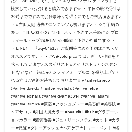
た♪ 「Amazon」から【ジュエリーシステム ティアラ】と
検索していただけると購入できます☆ ・ 平日の最終受付は
20時までですのでお仕事帰り等遅くにでもご来店頂きます♪
・ #吉田太紀 過去のコンテンツも覗けます♪ ・ ☆ご予約の
際☆ . TEL📞03 6427 7345 . ネット予約でお手軽に☆ プロ
フィールトップのURLから24時間ご予約が可能です☆ ・
・ LINE@→『wqv5451v』ご質問等含めた予約はこちらが
オススメです♪ ・ ・ #AnFyeforprco では、新しい仲間を #
求人 しています♪ スタイリスト #アイリスト #アシスタン
ト などなど一緒に #アンフィフォープルコ を盛り上げてく
れる方はご連絡お待ちしております☆ @anfyeforprco
@anfye.dueldo @anfye_yoshida @anfye_elica
@anfye.ebihara @anfye.dyama3344 @anfye_asami
@anfye_fumika #原宿 #アッシュグレー #美容師 #美容院 #
ヘアサロン #外国人風カラー #beautiful #hair #グラデーシ
ョンカラー #髪質改善 #ジュエリーシステム #カット #カラ
ー #艶髪 #グレーアッシュ #ヘアケア #トリートメント #縮