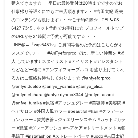
購入できます☆ ・ 平日の最終受付は20時までですのでお
仕事帰り等遅くにでもご来店頂きます♪ ・ #吉田太紀 過去
のコンテンツも覗けます♪ ・ ☆ご予約の際☆ . TEL📞03
6427 7345 . ネット予約でお手軽に☆ プロフィールトップ
のURLから24時間ご予約が可能です☆ ・ ・
LINE@→『wqv5451v』ご質問等含めた予約はこちらがオ
ススメです♪ ・ ・ #AnFyeforprco では、新しい仲間を #求
人 しています♪ スタイリスト #アイリスト #アシスタント
などなど一緒に #アンフィフォープルコ を盛り上げてくれ
る方はご連絡お待ちしております☆ @anfyeforprco
@anfye.dueldo @anfye_yoshida @anfye_elica
@anfye.ebihara @anfye.dyama3344 @anfye_asami
@anfye_fumika #原宿 #アッシュグレー #美容師 #美容院 #
ヘアサロン #外国人風カラー #beautiful #hair #グラデーシ
ョンカラー #髪質改善 #ジュエリーシステム #カット #カラ
ー #艶髪 #グレーアッシュ #ヘアケア #トリートメント #縮
毛矯正 #instafashion #ストレートパーマ #updo #吉田太紀