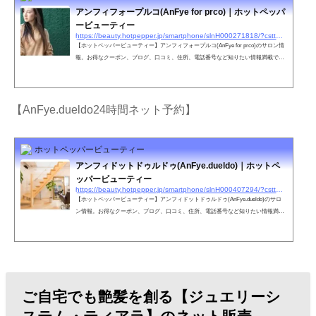
アンフィフォープルコ(AnFye for prco)｜ホットペッパ
ービューティー
https://beauty.hotpepper.jp/smartphone/slnH000271818/?cstt=2&wak=BPSC200405_s_link_salontop
【ホットペッパービューティー】アンフィフォープルコ(AnFye for prco)のサロン情
報。お得なクーポン、ブログ、口コミ、住所、電話番号など知りたい情報満載で
す。ホットペッパービューティーの２４時間いつでもOKなネット予約を活用しよ
う！
【AnFye.dueldo24時間ネット予約】
ホットペッパービューティー
アンフィドットドゥルドゥ(AnFye.dueldo)｜ホットペ
ッパービューティー
https://beauty.hotpepper.jp/smartphone/slnH000407294/?cstt=1&wak=BPSC200405_s_link_salontop
【ホットペッパービューティー】アンフィドットドゥルドゥ(AnFye.dueldo)のサロ
ン情報。お得なクーポン、ブログ、口コミ、住所、電話番号など知りたい情報満載
です。ホットペッパービューティーの２４時間いつでもOKなネット予約を活用しよ
う！
ご自宅でも艶髪を創る【ジュエリーシ