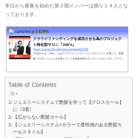
本日から募集を始めた第３期メンバーは残り１４人とな
っております。
camp-fire.jp
26 Posts
クラウドファンディングを成功させる為のプロジェク
ト特化型サロン『Job's』
https://camp-fire.jp/projects/view/83308
▼Job'sとは「Job’s」とはクラウドファンディングとプロジェクトを通して、多業
種コラボレーションを企画していく全員参加型のオンラインサロンです。クラウド
ファンディングをやってみたいけれどどうしていいかわからない…・有名じゃ無く
てもクラウドファンデ...
Table of Contents
ジュエリーシステムで艶髪を作って【グロスカール】
に《3選》
【広がらない艶髪カール】
【ジュエリーシステム×カラーで透明感のある艶髪カ
ールスタイル】