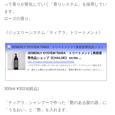
って香りが変化していく「香りシステム」を採用してい
ます。
ローズの香り。
《ジュエリーシステム「ティアラ」トリートメント》
JEWERLY SYSTEM TIARA トリートメント | 美容室専売品ショップ《CHALO
JEWERLY SYSTEM TIARA トリートメント | 美容室
専売品ショップ《CHALOE》 on the ...
http://chaloe.thebase.in/items/9250560
ヘアケアサロンが作ったツヤへのこだわりシャンプー、トリートメント続ける力
が、誰からも褒められる髪を作る自分史上、最高の髪を作り上げるさっぱりとした
上品な香りいつもと違う自分を導き出す傷んだ髪を150日でキレイに・・・JEWERL
Y SYSTEM TIARA内容量300ml特徴ツヤのキープ力ＵＰ、乱れたキューティクルを
修復してくれるケラチンとの結合力が強いため洗っても効果が持続する。ヘアカラ
ーやパーマなどのアルカリ物を除去する。紫外線を吸収してくれる。やればやるほ
300ml ¥3024(税込)
ど蘇る髪へ。ツヤ髪への第一歩。●お肌に合わない時、傷や湿疹等...
「ティアラ」シャンプーで作った「艶のある髪の器」に
「うるおい」と「艶」を入れます。