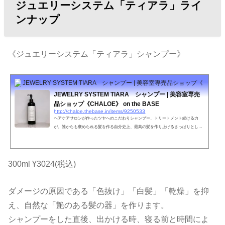
ジュエリーシステム「ティアラ」ライ
ンナップ
《ジュエリーシステム「ティアラ」シャンプー》
JEWELRY SYSTEM TIARA シャンプー | 美容室専売品ショップ《CHALOE》 
JEWELRY SYSTEM TIARA シャンプー | 美容室専売
品ショップ《CHALOE》 on the BASE
http://chaloe.thebase.in/items/9250533
ヘアケアサロンが作ったツヤへのこだわりシャンプー、トリートメント続ける力
が、誰からも褒められる髪を作る自分史上、最高の髪を作り上げるさっぱりとした
上品な香りいつもと違う自分を導き出す傷んだ髪を150日でキレイに・・・JEWERL
Y SYSTEM TIARA内容量300ml特徴毛髪内のケラチンと結合し髪を補強補修する。
白髪予防にも効果的。泡立ちが良く、頭皮もしっかり洗える。だけど、保湿成分が
高い。ケラチンとの結合力が強いため洗っても効果が持続する。ヘアカラーやパー
300ml ¥3024(税込)
マなどのアルカリ物を除去する。紫外線を吸収してくれる。やれ...
ダメージの原因である「色抜け」「白髪」「乾燥」を抑
え、自然な「艶のある髪の器」を作ります。
シャンプーをした直後、出かける時、寝る前と時間によ