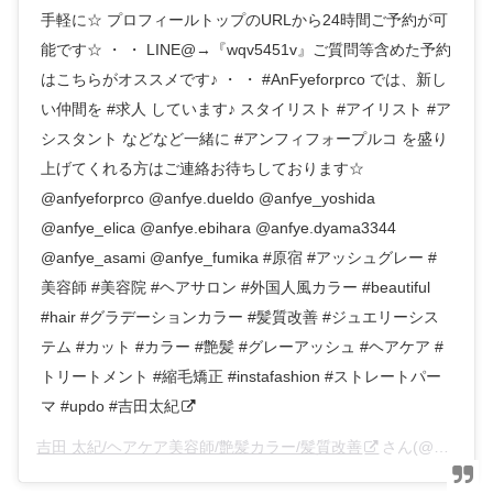
手軽に☆ プロフィールトップのURLから24時間ご予約が可
能です☆ ・ ・ LINE@→『wqv5451v』ご質問等含めた予約
はこちらがオススメです♪ ・ ・ #AnFyeforprco では、新し
い仲間を #求人 しています♪ スタイリスト #アイリスト #ア
シスタント などなど一緒に #アンフィフォープルコ を盛り
上げてくれる方はご連絡お待ちしております☆
@anfyeforprco @anfye.dueldo @anfye_yoshida
@anfye_elica @anfye.ebihara @anfye.dyama3344
@anfye_asami @anfye_fumika #原宿 #アッシュグレー #
美容師 #美容院 #ヘアサロン #外国人風カラー #beautiful
#hair #グラデーションカラー #髪質改善 #ジュエリーシス
テム #カット #カラー #艶髪 #グレーアッシュ #ヘアケア #
トリートメント #縮毛矯正 #instafashion #ストレートパー
マ #updo #吉田太紀
吉田 太紀/ヘアケア美容師/艶髪カラー/髪質改善
さん(@anfye_yoshida)がシェアした投稿 –