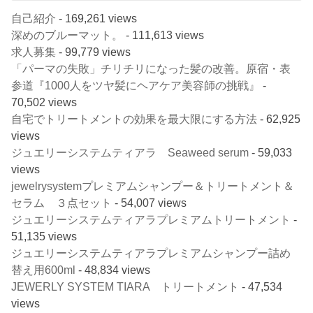
自己紹介
- 169,261 views
深めのブルーマット。
- 111,613 views
求人募集
- 99,779 views
「パーマの失敗」チリチリになった髪の改善。原宿・表
参道『1000人をツヤ髪にヘアケア美容師の挑戦』
-
70,502 views
自宅でトリートメントの効果を最大限にする方法
- 62,925
views
ジュエリーシステムティアラ Seaweed serum
- 59,033
views
jewelrysystemプレミアムシャンプー＆トリートメント＆
セラム ３点セット
- 54,007 views
ジュエリーシステムティアラプレミアムトリートメント
-
51,135 views
ジュエリーシステムティアラプレミアムシャンプー詰め
替え用600ml
- 48,834 views
JEWERLY SYSTEM TIARA トリートメント
- 47,534
views