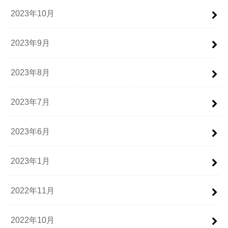
2023年10月
2023年9月
2023年8月
2023年7月
2023年6月
2023年1月
2022年11月
2022年10月