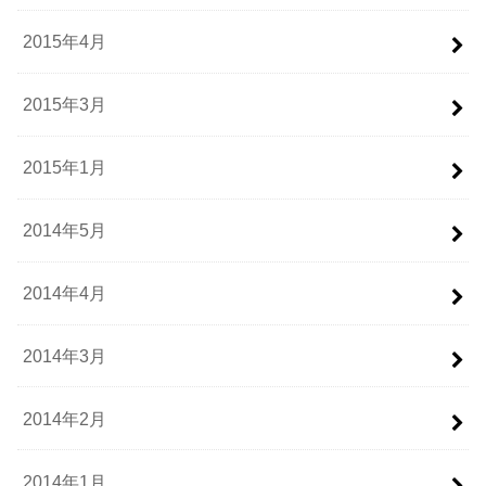
2015年4月
2015年3月
2015年1月
2014年5月
2014年4月
2014年3月
2014年2月
2014年1月