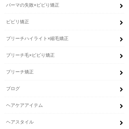
パーマの失敗×ビビり矯正
ビビリ矯正
ブリーチハイライト×縮毛矯正
ブリーチ毛×ビビり矯正
ブリーチ矯正
ブログ
ヘアケアアイテム
ヘアスタイル