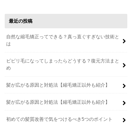
最近の投稿
自然な縮毛矯正ってできる？真っ直ぐすぎない技術と
は
ビビリ毛になってしまったらどうする？復元方法まと
め
髪が広がる原因と対処法【縮毛矯正以外も紹介】
髪が広がる原因と対処法【縮毛矯正以外も紹介】
初めての髪質改善で気をつけるべき5つのポイント