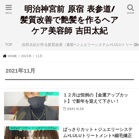
明治神宮前 原宿 表参道/
menu
search
髪質改善で艶髪を作るヘア
ケア美容師 吉田太紀
TOP
吉田太紀が作る髪質改善（素髪+ジュエリーシステム×LULUトリート
HOME
2021年
11月
2021年11月
ブログ
１２月は恒例の【金運アップカッ
ト】で新年を迎えて下さい！
2021.11.30
AnFyeオリジナル《ジュエリーシステム》
ばっさりカット＋ジュエリーシステ
ム×LULUトリートメント×縮毛矯正