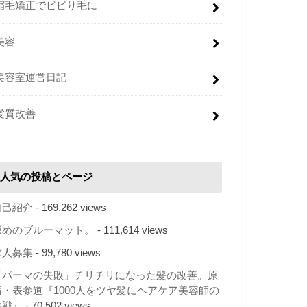
縮毛矯正でビビり毛に
美容
美容室運営日記
髪質改善
人気の投稿とページ
自己紹介
- 169,262 views
深めのブルーマット。
- 111,614 views
求人募集
- 99,780 views
「パーマの失敗」チリチリになった髪の改善。原
宿・表参道『1000人をツヤ髪にヘアケア美容師の
挑戦』
- 70,502 views