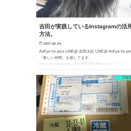
吉田が実践しているInstagramの活
方法。
2017.02.24
AnFye for prco LINE@ 吉田太紀 LINE@ AnFye for p
「新しい仲間」を探してます。
https://yoshidataiki.com/2016/05/18/recruit/ こんに…
ブロ