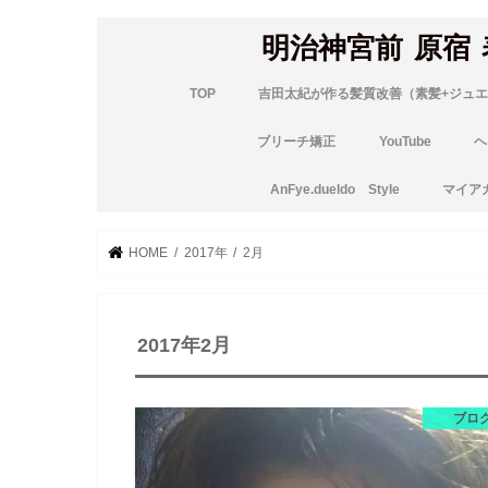
明治神宮前 原宿
TOP
吉田太紀が作る髪質改善（素髪+ジュエ
ブリーチ矯正
YouTube
ヘ
AnFye.dueldo Style
マイア
HOME
2017年
2月
2017年2月
ブロ