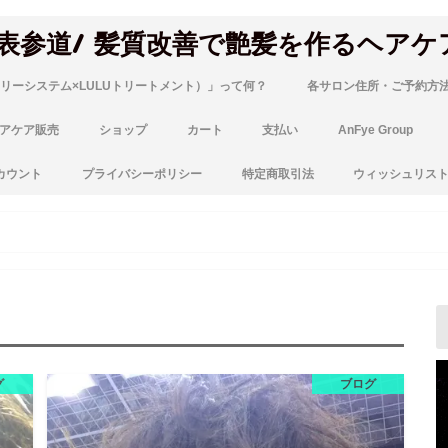
 表参道/ 髪質改善で艶髪を作るヘアケ
リーシステム×LULUトリートメント）」って何？
各サロン住所・ご予約方
アケア販売
ショップ
カート
支払い
AnFye Group
カウント
プライバシーポリシー
特定商取引法
ウィッシュリス
グ
ブログ