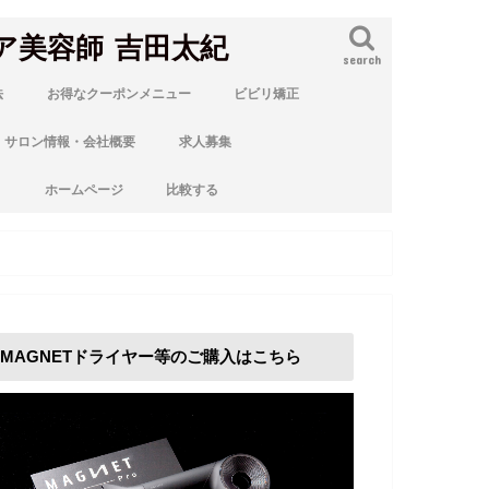
ア美容師 吉田太紀
search
法
お得なクーポンメニュー
ビビリ矯正
サロン情報・会社概要
求人募集
ト
ホームページ
比較する
MAGNETドライヤー等のご購入はこちら