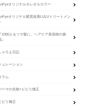
AnFyeオリジナルオレオルカラー
AnFyeオリジナル髪質改善LULUトリートメン
ト
『1000人をツヤ髪に。ヘアケア美容師の挑
戦』
しゃろえ日記
キュレーション
コラム
パーマの失敗×ビビり矯正
ビビリ矯正