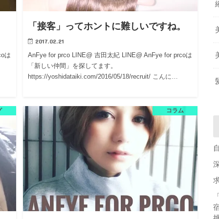
「接客」ってホントに難しいですね。
2017.02.21
rcoは
AnFye for prco LINE@ 吉田太紀 LINE@ AnFye for prcoは
「新しい仲間」を探してます。
https://yoshidataiki.com/2016/05/18/recruit/ こんに…
グ
コラム