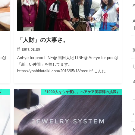
「人財」の大事さ。
2017.02.25
rcoは
AnFye for prco LINE@ 吉田太紀 LINE@ AnFye for prcoは
「新しい仲間」を探してます。
https://yoshidataiki.com/2016/05/18/recruit/ こんに…
ム
『1000人をツヤ髪に。ヘアケア美容師の挑戦』