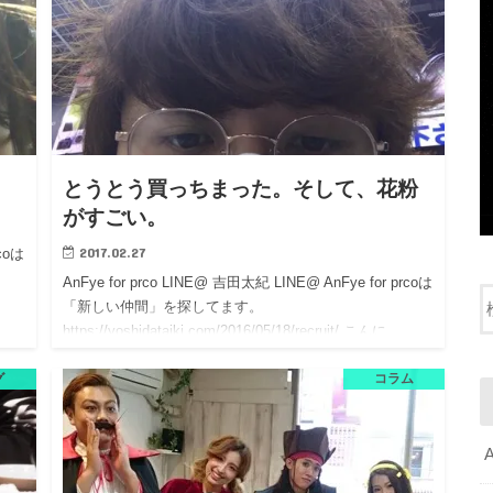
とうとう買っちまった。そして、花粉
がすごい。
2017.02.27
rcoは
AnFye for prco LINE@ 吉田太紀 LINE@ AnFye for prcoは
「新しい仲間」を探してます。
https://yoshidataiki.com/2016/05/18/recruit/ こんに…
グ
コラム