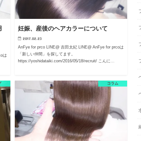
用
妊娠、産後のヘアカラーについて
2017.02.23
AnFye for prco LINE@ 吉田太紀 LINE@ AnFye for prcoは
「新しい仲間」を探してます。
rcoは
https://yoshidataiki.com/2016/05/18/recruit/ こんに…
グ
コラム