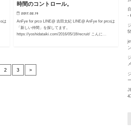
時間のコントロール。
2017.02.19
-
rcoは
AnFye for prco LINE@ 吉田太紀 LINE@ AnFye for prcoは
ジ
「新しい仲間」を探してます。
5
https://yoshidataiki.com/2016/05/18/recruit/ こんに…
j
2
3
>
ー
J
4