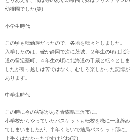
とりあえず、僕は寺のある幼稚園で妹はクリスチャンの
幼稚園でした(笑)
小学生時代
この頃も転勤族だったので、各地を転々としました。
入学したのは、確か静岡で次に茨城、２年生の頃は北海
道の留辺蘂町、４年生の頃に北海道の千歳と転々としま
したが引っ越しは苦ではなく、むしろ楽しかった記憶が
あります。
中学生時代
この時に今の実家がある青森県三沢市に。
小学校からやっていたバスケットも転校を機に一度辞め
てしまいましたが、半年くらいで結局バスケット部に。
上手くはなかったですけどね(笑)