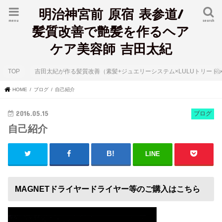
明治神宮前 原宿 表参道/
menu
search
髪質改善で艶髪を作るヘア
ケア美容師 吉田太紀
TOP
吉田太紀が作る髪質改善（素髪+ジュエリーシステム×LULUトリート
HOME
ブログ
自己紹介
2016.05.15
ブログ
自己紹介
LINE
MAGNETドライヤードライヤー等のご購入はこちら