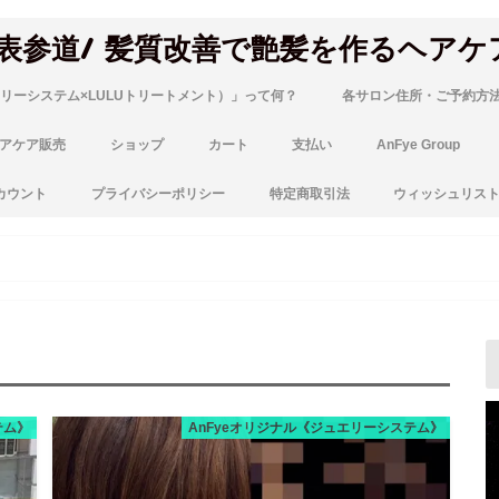
 表参道/ 髪質改善で艶髪を作るヘアケ
リーシステム×LULUトリートメント）」って何？
各サロン住所・ご予約方
アケア販売
ショップ
カート
支払い
AnFye Group
カウント
プライバシーポリシー
特定商取引法
ウィッシュリス
テム》
AnFyeオリジナル《ジュエリーシステム》