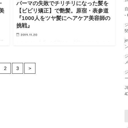
・
パーマの失敗でチリチリになった髪を
美
【ビビリ矯正】で艶髪。原宿・表参道
-
『1000人をツヤ髪にヘアケア美容師の
ジ
挑戦』
5
2019.11.20
j
えて
こんにちは、AnFyeの吉田です。 今回は、ひさしぶりの
てく
【ビビリ矯正】の方の記事です。 パーマをかけたら髪が
まし
チリチリになりAnFyeにご来店いただきました。 パーマ
の失敗でチリチリになった髪を【ビビリ矯正】で艶髪。
2
3
>
では…
ー
J
4