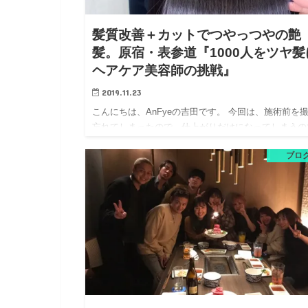
髪質改善＋カットでつやっつやの艶
髪。原宿・表参道『1000人をツヤ髪
ヘアケア美容師の挑戦』
2019.11.23
こんにちは、AnFyeの吉田です。 今回は、施術前を
忘れてしまったので、仕上がりだけになってしまうの
すが、施術したメニューは【髪質改善(素髪ヘアデト
ブロ
ス＋ジュエリーシステム×LULUトリートメント)＋カ
ト】でし…