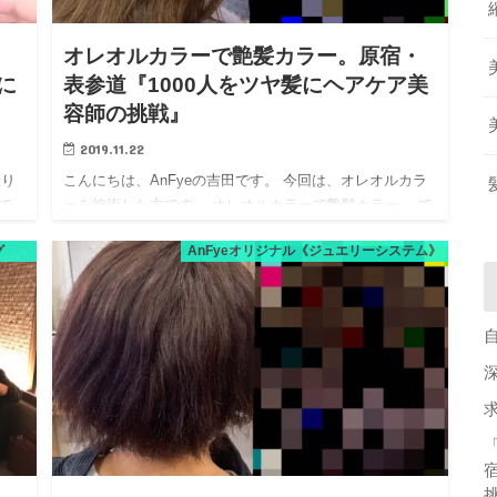
オレオルカラーで艶髪カラー。原宿・
に
表参道『1000人をツヤ髪にヘアケア美
容師の挑戦』
2019.11.22
撮り
こんにちは、AnFyeの吉田です。 今回は、オレオルカラ
で
ーを施術した方です。 オレオルカラーで艶髪カラー。 で
ック
は、さっそくご来店時に状態から。 前回染めたカラーが
グ
AnFyeオリジナル《ジュエリーシステム》
ッ
退色してきたので、新たに染めます。 施術メニューは、
【カッ…