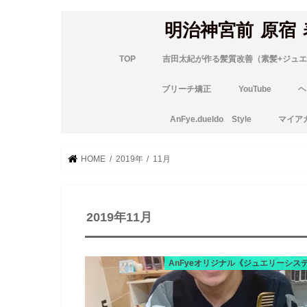
明治神宮前 原宿
TOP
吉田太紀が作る髪質改善（素髪+ジュエ
ブリーチ矯正
YouTube
ヘ
AnFye.dueldo Style
マイア
HOME
2019年
11月
2019年11月
AnFyeオリジナル《ジュエリーシス