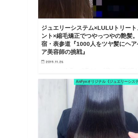
ジュエリーシステム×LULUトリート
ント×縮毛矯正でつやっつやの艶髪
宿・表参道『1000人をツヤ髪にヘア
ア美容師の挑戦』
2019.11.26
こんにちは、AnFyeの吉田です。 今回は、縮毛矯正
術した方。 ジュエリーシステム×LULUトリートメント
AnFyeオリジナル《ジュエリーシス
縮毛矯正でつやっつやの艶髪。 先ずは、ご来店時の
からどうぞ。 くせ毛はもちろんですが、毛先の方も
つき…