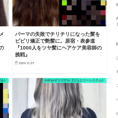
メ
パーマの失敗でチリチリになった髪を
道
ビビリ矯正で艶髪に。原宿・表参道
の
『1000人をツヤ髪にヘアケア美容師の
挑戦』
2019.11.27
介し
こんにちは、AnFyeの吉田です。 今回は、パーマを失敗
ュエ
して髪がチリチリになったとAnFyeにご来店頂いた方。
テム》
AnFyeオリジナル《ジュエリーシステム》
せた
つくづく、パーマって難しい技術だなと思います。 カー
ルが強すぎると髪の状態によってチリチリになってしま
うし、…