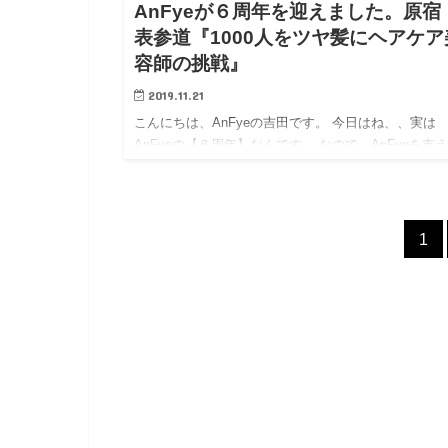
AnFyeが６周年を迎えました。原宿
表参道『1000人をツヤ髪にヘアケア
容師の挑戦』
2019.11.21
こんにちは、AnFyeの吉田です。 今日はね、、実は
AnFyeの【６周年】なんです。 なので、AnFyeを支
くれたお礼にささやかな食事を。 写真はえびがとっ
れました。 いつの間にやら写真小僧になってしまい
たw…
1