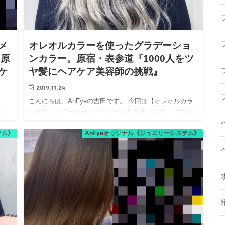
メ
オレオルカラーを使ったグラデーショ
。原
ンカラー。原宿・表参道『1000人をツ
ケ
ヤ髪にヘアケア美容師の挑戦』
2019.11.24
こんにちは、AnFyeの吉田です。 今回は【オレオルカラ
ーを使ったグラデーションカラー】を作ります。 ブリー
を施
チをしている髪だと退色が早くてカラーをする頻度が上
×
テム》
AnFyeオリジナル《ジュエリーシステム》
がり、髪のダメージが気になりますよね。 オレオルカラ
状態
ーなら、従…
パサ