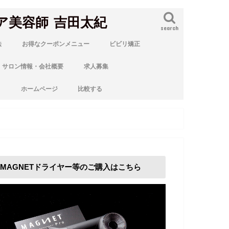
ア美容師 吉田太紀
search
法
お得なクーポンメニュー
ビビリ矯正
サロン情報・会社概要
求人募集
ト
ホームページ
比較する
MAGNETドライヤー等のご購入はこちら