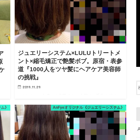
ジュエリーシステム×LULUトリートメ
ア
ント×縮毛矯正で艶髪ボブ。原宿・表参
原
道『1000人をツヤ髪にヘアケア美容師
ケ
の挑戦』
2019.11.29
こんにちは、AnFyeの吉田です。 今回は、毛先のダメー
ドキ
ジとくせ毛が気になる方。 こういう場合、毛先のダメー
２月
テム》
AnFyeオリジナル《ジュエリーシステム》
ジを優先しすぎるとくせ毛が伸びないし、くせ毛を優先
 一
しすぎると毛先のダメージが気になる。。 じゃあ、どう
で、
すればいい…