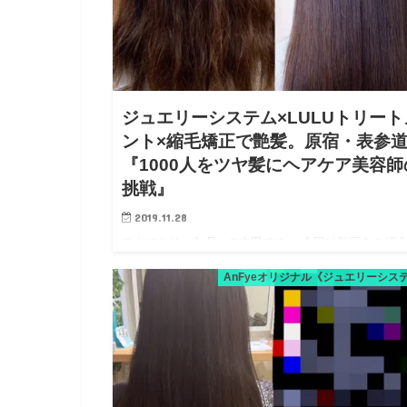
ジュエリーシステム×LULUトリート
ント×縮毛矯正で艶髪。原宿・表参
『1000人をツヤ髪にヘアケア美容師
挑戦』
2019.11.28
こんにちは、AnFyeの吉田です。 今回は動画をご紹
ます。 はい、before afterですねww 今回の方は【ジ
AnFyeオリジナル《ジュエリーシス
リーシステム×LULUトリートメント×縮毛矯正】をさ
方のbefore afterになります。…