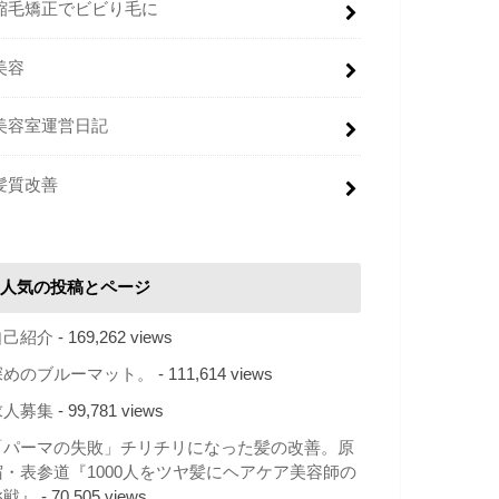
縮毛矯正でビビり毛に
美容
美容室運営日記
髪質改善
人気の投稿とページ
自己紹介
- 169,262 views
深めのブルーマット。
- 111,614 views
求人募集
- 99,781 views
「パーマの失敗」チリチリになった髪の改善。原
宿・表参道『1000人をツヤ髪にヘアケア美容師の
挑戦』
- 70,505 views