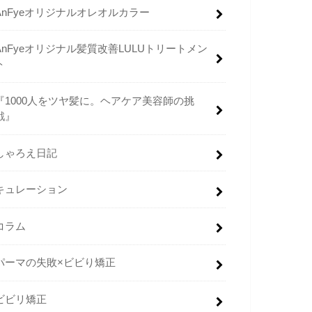
AnFyeオリジナルオレオルカラー
AnFyeオリジナル髪質改善LULUトリートメン
ト
『1000人をツヤ髪に。ヘアケア美容師の挑
戦』
しゃろえ日記
キュレーション
コラム
パーマの失敗×ビビり矯正
ビビリ矯正