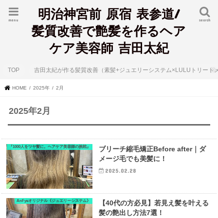
明治神宮前 原宿 表参道/
menu
search
髪質改善で艶髪を作るヘア
ケア美容師 吉田太紀
TOP
吉田太紀が作る髪質改善（素髪+ジュエリーシステム×LULUトリート
HOME
2025年
2月
2025年2月
『1000人をツヤ髪に。ヘアケア美容師の挑戦』
ブリーチ縮毛矯正Before after｜ダ
メージ毛でも美髪に！
2025.02.28
AnFyeオリジナル《ジュエリーシステム》
【40代の方必見】若見え髪を叶える
髪の艶出し方法7選！