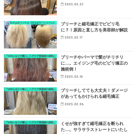
2025.02.23
AnFyeオリジナル《ジュエリーシステム》
ブリーチと縮毛矯正でビビリ毛
に？！原因と直し方を美容師が解説
2025.02.17
『1000人をツヤ髪に。ヘアケア美容師の挑戦』
ブリーチやパーマで髪がチリチリ
に…。エイジング毛のビビリ矯正の
施術例！
2025.02.10
『1000人をツヤ髪に。ヘアケア美容師の挑戦』
ブリーチしてても大丈夫！ダメージ
があってもかけられる縮毛矯正
2025.02.06
『1000人をツヤ髪に。ヘアケア美容師の挑戦』
くせが強すぎて縮毛矯正を断られ
た…。サラサラストレートにいたし