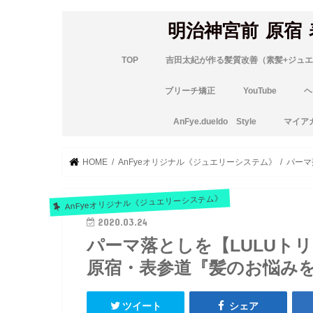
明治神宮前 原宿
TOP
吉田太紀が作る髪質改善（素髪+ジュエ
ブリーチ矯正
YouTube
ヘ
AnFye.dueldo Style
マイア
HOME
AnFyeオリジナル《ジュエリーシステム》
パーマ
AnFyeオリジナル《ジュエリーシステム》
2020.03.24
パーマ落としを【LULUト
原宿・表参道『髪のお悩み
ツイート
シェア