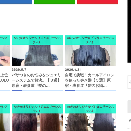
ーシス
AnFyeオリジナル《ジュエリーシス
AnFyeオリジナル《ジュエリーシス
テム》
テム》
2020.5.7
2020.4.21
最上位
パサつきのお悩みをジュエリ
自宅で挑戦！カールアイロン
ULU
ーシステムで解決。【３選】
を使った巻き髪【５選】原
原宿・表参道『髪の…
宿・表参道『髪のお悩…
ーシス
AnFyeオリジナル《ジュエリーシス
AnFyeオリジナル《ジュエリーシス
テム》
テム》