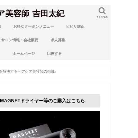
ア美容師 吉田太紀
search
法
お得なクーポンメニュー
ビビリ矯正
サロン情報・会社概要
求人募集
ト
ホームページ
比較する
みを解決するヘアケア美容師の挑戦』
MAGNETドライヤー等のご購入はこちら