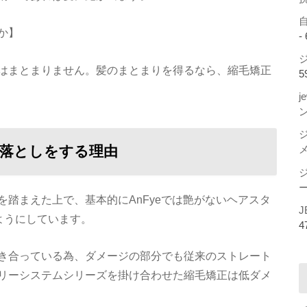
か】
-
ジ
はまとまりません。髪のまとまりを得るなら、縮毛矯正
5
j
マ落としをする理由
ー
踏まえた上で、基本的にAnFyeでは艶がないヘアスタ
J
ようにしています。
4
き合っている為、ダメージの部分でも従来のストレート
リーシステムシリーズを掛け合わせた縮毛矯正は低ダメ