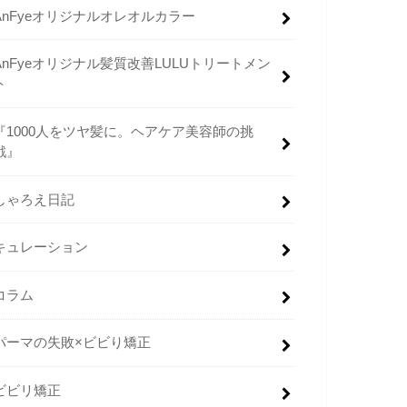
AnFyeオリジナルオレオルカラー
AnFyeオリジナル髪質改善LULUトリートメン
ト
『1000人をツヤ髪に。ヘアケア美容師の挑
戦』
しゃろえ日記
キュレーション
コラム
パーマの失敗×ビビり矯正
ビビリ矯正