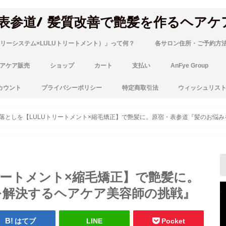
 表参道/ 髪質改善で艶髪を作るヘアケ
リーシステム×LULUトリートメント）」って何？
各サロン住所・ご予約方
アケア販売
ショップ
カート
支払い
AnFye Group
カウント
プライバシーポリシー
特定商取引法
ウィッシュリス
落としを【LULUトリートメント×縮毛矯正】で艶髪に。原宿・表参道『髪のお悩
リートメント×縮毛矯正】で艶髪に。
を解決するヘアケア美容師の挑戦』
はてブ
LINE
Pocket