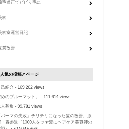
縮毛矯正でビビり毛に
美容
美容室運営日記
髪質改善
人気の投稿とページ
自己紹介
- 169,262 views
深めのブルーマット。
- 111,614 views
求人募集
- 99,781 views
「パーマの失敗」チリチリになった髪の改善。原
宿・表参道『1000人をツヤ髪にヘアケア美容師の
挑戦』
- 70,503 views