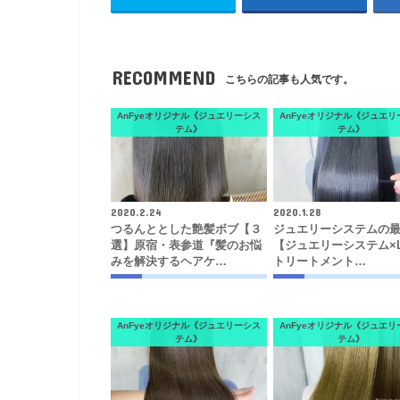
RECOMMEND
こちらの記事も人気です。
AnFyeオリジナル《ジュエリーシス
AnFyeオリジナル《ジュエリ
テム》
テム》
2020.2.24
2020.1.28
つるんととした艶髪ボブ【３
ジュエリーシステムの
選】原宿・表参道『髪のお悩
【ジュエリーシステム×L
みを解決するヘアケ…
トリートメント…
AnFyeオリジナル《ジュエリーシス
AnFyeオリジナル《ジュエリ
テム》
テム》