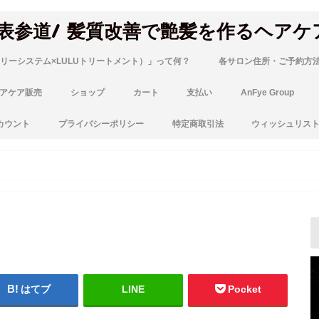
 表参道/ 髪質改善で艶髪を作るヘアケ
リーシステム×LULUトリートメント）」って何？
各サロン住所・ご予約方
アケア販売
ショップ
カート
支払い
AnFye Group
カウント
プライバシーポリシー
特定商取引法
ウィッシュリス
はてブ
LINE
Pocket