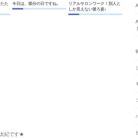
したた
今日は、節分の日ですね。
リアルサロンワーク！別人と
しか見えない後ろ姿♪
吉田太紀です★