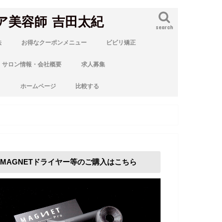
ア美容師 吉田太紀
search
法
お得なクーポンメニュー
ビビリ矯正
サロン情報・会社概要
求人募集
ト
ホームページ
比較する
MAGNETドライヤー等のご購入はこちら