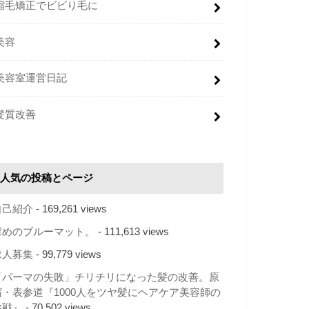
縮毛矯正でビビり毛に
美容
美容室運営日記
髪質改善
人気の投稿とページ
自己紹介
- 169,261 views
深めのブルーマット。
- 111,613 views
求人募集
- 99,779 views
「パーマの失敗」チリチリになった髪の改善。原
宿・表参道『1000人をツヤ髪にヘアケア美容師の
挑戦』
- 70,502 views