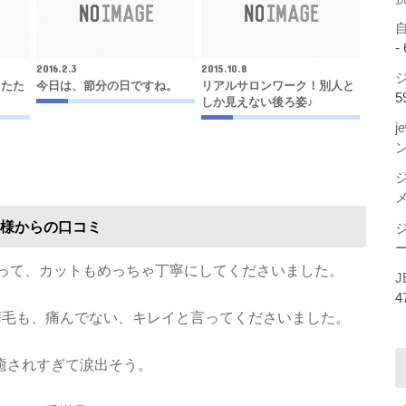
-
2016.2.3
2015.10.8
ジ
したた
今日は、節分の日ですね。
リアルサロンワーク！別人と
5
しか見えない後ろ姿♪
j
様からの口コミ
ー
なって、カットもめっちゃ丁寧にしてくださいました。
J
4
い癖毛も、痛んでない、キレイと言ってくださいました。
癒されすぎて涙出そう。