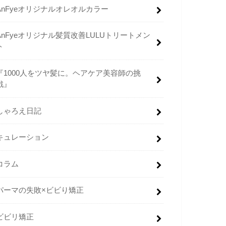
AnFyeオリジナルオレオルカラー
AnFyeオリジナル髪質改善LULUトリートメン
ト
『1000人をツヤ髪に。ヘアケア美容師の挑
戦』
しゃろえ日記
キュレーション
コラム
パーマの失敗×ビビり矯正
ビビリ矯正