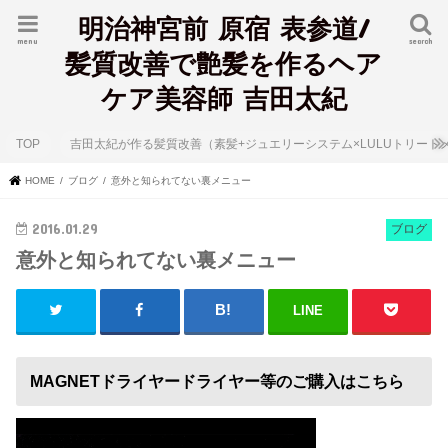
明治神宮前 原宿 表参道/
menu
search
髪質改善で艶髪を作るヘア
ケア美容師 吉田太紀
TOP
吉田太紀が作る髪質改善（素髪+ジュエリーシステム×LULUトリート
HOME
ブログ
意外と知られてない裏メニュー
2016.01.29
ブログ
意外と知られてない裏メニュー
LINE
MAGNETドライヤードライヤー等のご購入はこちら