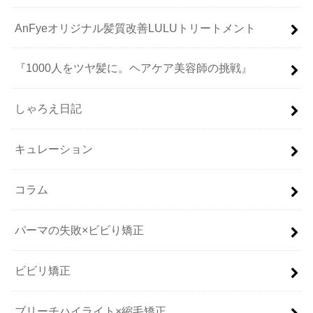
AnFyeオリジナル髪質改善LULUトリートメント
『1000人をツヤ髪に。ヘアケア美容師の挑戦』
しゃろえ日記
キュレーション
コラム
パーマの失敗×ビビり矯正
ビビリ矯正
ブリーチハイライト×縮毛矯正