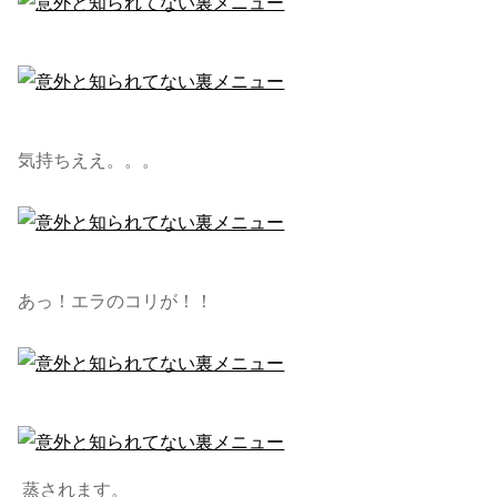
気持ちええ。。。
あっ！エラのコリが！！
蒸されます。