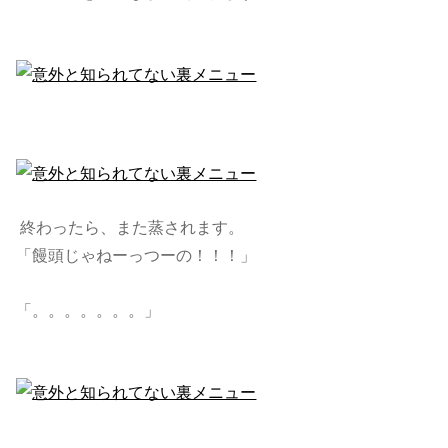
終わったら、また蒸されます。
「饅頭じゃねーっつーの！！！」
「。。。。。。。」