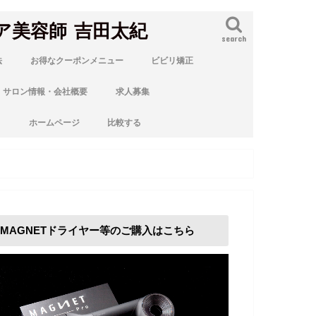
ア美容師 吉田太紀
search
法
お得なクーポンメニュー
ビビリ矯正
サロン情報・会社概要
求人募集
ト
ホームページ
比較する
MAGNETドライヤー等のご購入はこちら