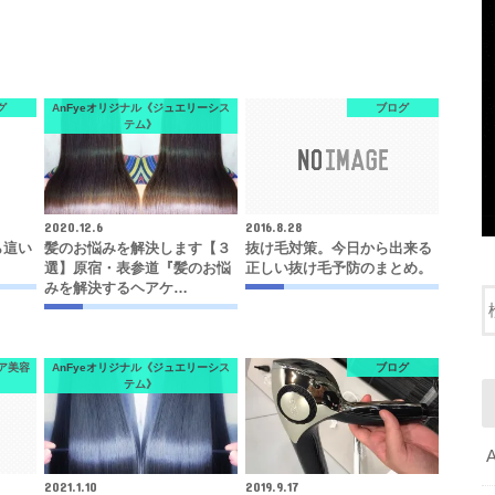
グ
AnFyeオリジナル《ジュエリーシス
ブログ
テム》
2020.12.6
2016.8.28
ら這い
髪のお悩みを解決します【３
抜け毛対策。今日から出来る
選】原宿・表参道『髪のお悩
正しい抜け毛予防のまとめ。
みを解決するヘアケ…
ケア美容
AnFyeオリジナル《ジュエリーシス
ブログ
テム》
2021.1.10
2019.9.17