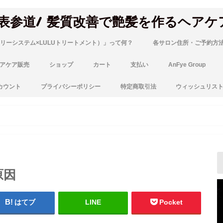
 表参道/ 髪質改善で艶髪を作るヘアケ
リーシステム×LULUトリートメント）」って何？
各サロン住所・ご予約方
アケア販売
ショップ
カート
支払い
AnFye Group
カウント
プライバシーポリシー
特定商取引法
ウィッシュリス
原因
はてブ
LINE
Pocket