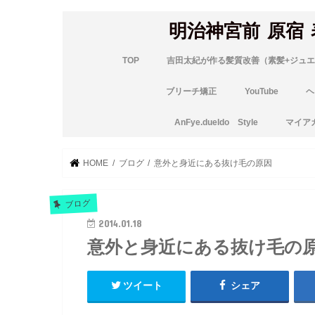
明治神宮前 原宿
TOP
吉田太紀が作る髪質改善（素髪+ジュエ
ブリーチ矯正
YouTube
ヘ
AnFye.dueldo Style
マイア
HOME
ブログ
意外と身近にある抜け毛の原因
ブログ
2014.01.18
意外と身近にある抜け毛の
ツイート
シェア