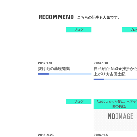
RECOMMEND
こちらの記事も人気です。
ブログ
ブロ
2014.1.18
2014.1.10
抜け毛の基礎知識
自己紹介 No3★挫折か
上がり★吉田太紀
ブログ
『1000人をツヤ髪に。ヘア
師の挑戦』
2015.4.23
2016.11.5