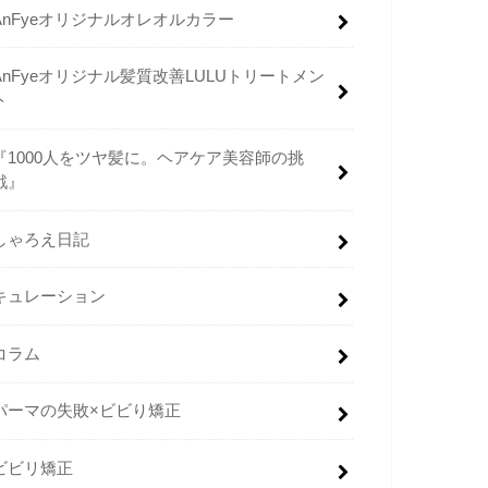
AnFyeオリジナルオレオルカラー
AnFyeオリジナル髪質改善LULUトリートメン
ト
『1000人をツヤ髪に。ヘアケア美容師の挑
戦』
しゃろえ日記
キュレーション
コラム
パーマの失敗×ビビり矯正
ビビリ矯正