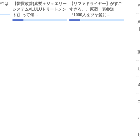
女性は
【髪質改善(素髪＋ジュエリー
【リファドライヤー】がすご
システム×LULUトリートメン
すぎる。。原宿・表参道
ト)】って何…
『1000人をツヤ髪に…