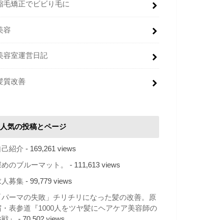
縮毛矯正でビビり毛に
美容
美容室運営日記
髪質改善
人気の投稿とページ
自己紹介
- 169,261 views
深めのブルーマット。
- 111,613 views
求人募集
- 99,779 views
「パーマの失敗」チリチリになった髪の改善。原
宿・表参道『1000人をツヤ髪にヘアケア美容師の
挑戦』
- 70,502 views