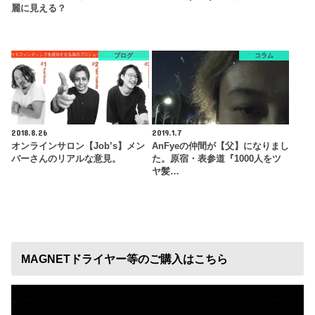
麗に見える？
ブログ
コラム
2018.8.26
2019.1.7
オンラインサロン【Job’s】メン
AnFyeの仲間が【父】になりまし
バーさんのリアルな意見。
た。原宿・表参道『1000人をツ
ヤ髪…
MAGNETドライヤー等のご購入はこちら