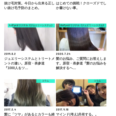
抜け毛対策。今日から出来る正し
はじめての挑戦！クローズドでし
い抜け毛予防のまとめ。
か書けない事。
AnFyeオリジナル《ジュエリーシステム》
AnFyeオリジナル《ジュエリーシステム》
2019.8.2
2020.7.24
ジュエリーシステムとトリートメ
髪のお悩み、ご質問にお答えしま
ントの違い。原宿・表参道
す。原宿・表参道『髪のお悩みを
『1000人をツ…
解決するヘ…
コラム
コラム
2017.2.4
2017.9.18
髪に「ツヤ」があるとカラーも綺
マインド(考え)共有する。。