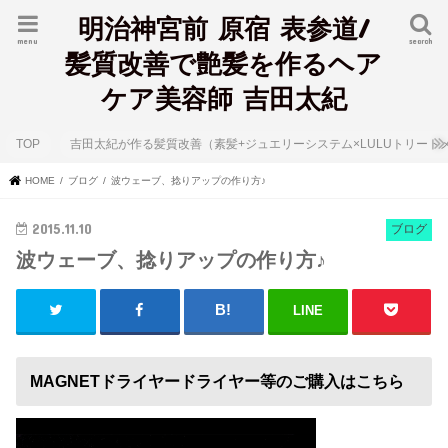
明治神宮前 原宿 表参道/
menu
search
髪質改善で艶髪を作るヘア
ケア美容師 吉田太紀
TOP
吉田太紀が作る髪質改善（素髪+ジュエリーシステム×LULUトリート
HOME
ブログ
波ウェーブ、捻りアップの作り方♪
2015.11.10
ブログ
波ウェーブ、捻りアップの作り方♪
LINE
MAGNETドライヤードライヤー等のご購入はこちら