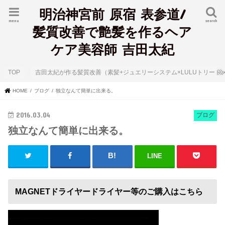
明治神宮前 原宿 表参道/
menu
search
髪質改善で艶髪を作るヘア
ケア美容師 吉田太紀
TOP
吉田太紀が作る髪質改善（素髪+ジュエリーシステム×LULUトリート
HOME
ブログ
独立なんて簡単に出来る。
2016.03.04
ブログ
独立なんて簡単に出来る。
LINE
MAGNETドライヤードライヤー等のご購入はこちら