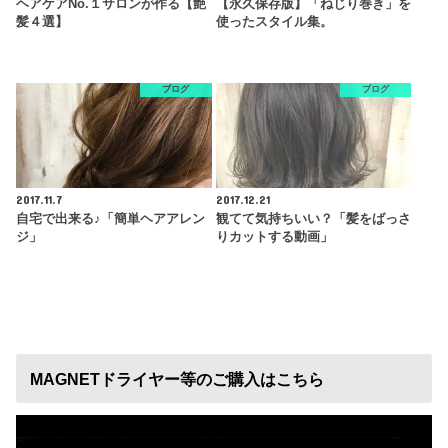
ヘアケアNo.１サロンが作る【艶
【永久保存版】「ねじり巻き」を
髪４選】
使ったスタイル集。
ブログ
ブログ
2017.11.7
2017.12.21
自宅で出来る♪「簡単ヘアアレン
観てて気持ちいい？「髪をばっさ
ジ」
りカットする動画」
MAGNETドライヤー等のご購入はこちら