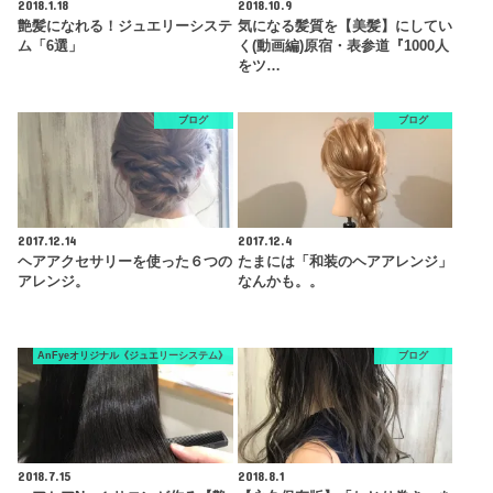
2018.1.18
2018.10.9
艶髪になれる！ジュエリーシステ
気になる髪質を【美髪】にしてい
ム「6選」
く(動画編)原宿・表参道『1000人
をツ…
ブログ
ブログ
2017.12.14
2017.12.4
ヘアアクセサリーを使った６つの
たまには「和装のヘアアレンジ」
アレンジ。
なんかも。。
AnFyeオリジナル《ジュエリーシステム》
ブログ
2018.7.15
2018.8.1