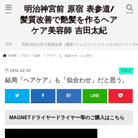
明治神宮前 原宿 表参道/
menu
search
髪質改善で艶髪を作るヘア
ケア美容師 吉田太紀
TOP
吉田太紀が作る髪質改善（素髪+ジュエリーシステム×LULUトリート
HOME
ブログ
結局「ヘアケア」も「似合わせ」だと思う。
2016.02.02
ブログ
結局「ヘアケア」も「似合わせ」だと思う。
LINE
MAGNETドライヤードライヤー等のご購入はこちら