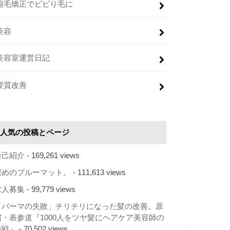
縮毛矯正でビビり毛に
美容
美容室運営日記
髪質改善
人気の投稿とページ
自己紹介
- 169,261 views
深めのブルーマット。
- 111,613 views
求人募集
- 99,779 views
「パーマの失敗」チリチリになった髪の改善。原
宿・表参道『1000人をツヤ髪にヘアケア美容師の
挑戦』
- 70,502 views