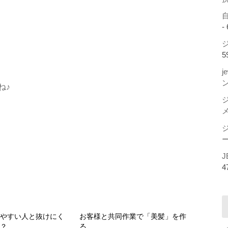
-
ジ
5
j
ね♪
ー
J
4
けやすい人と抜けにく
お客様と共同作業で「美髪」を作
は？
る。