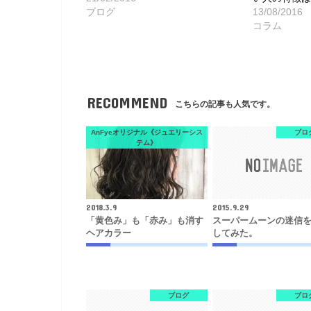
ブログ
13/08/2016
コラム
RECOMMEND
こちらの記事も人気です。
AnFyeオリジナル《ジュエリーシス
ブロ
テム》
2018.3.9
2015.9.29
「黄色み」も「赤み」も消す
スーパームーンの迷信
ヘアカラー
してみた。
ブログ
ブロ