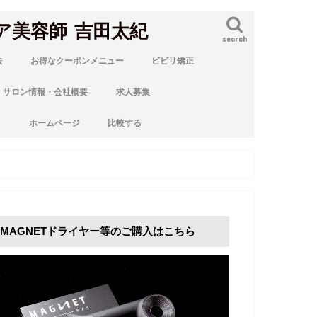
ア美容師 吉田太紀
search
法
お得なクーポンメニュー
ビビリ矯正
サロン情報・会社概要
求人募集
ト
ホームページ
比較する
MAGNETドライヤー等のご購入はこちら