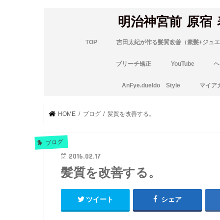
明治神宮前 原宿
TOP
吉田太紀が作る髪質改善（素髪+ジュエ
ブリーチ矯正
YouTube
ヘ
AnFye.dueldo Style
マイア
HOME
ブログ
髪質を改善する。
ブログ
2016.02.17
髪質を改善する。
ツイート
シェア