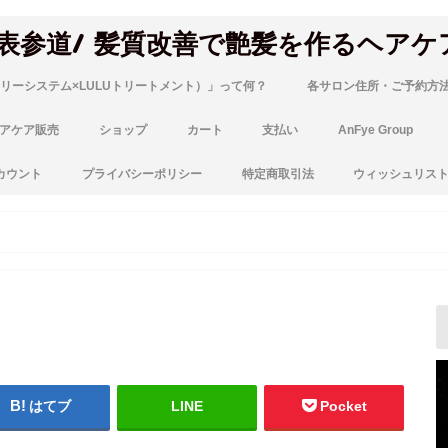
 表参道/ 髪質改善で艶髪を作るヘアケ
リーシステム×LULUトリートメント）」って何？
各サロン住所・ご予約方
アケア販売
ショップ
カート
支払い
AnFye Group
カウント
プライバシーポリシー
特定商取引法
ウィッシュリス
はてブ
LINE
Pocket