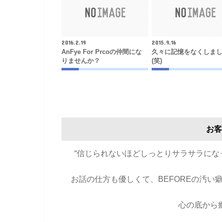
2016.2.19
2015.9.16
AnFye For Prcoの仲間にな
久々に記憶をなくしま
りませんか？
(笑)
お客
“信じられないほどしっとりサラサラに
お話の仕方も優しくて、BEFOREの汚
心の底から