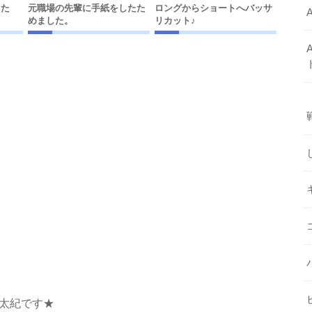
した
元職場の先輩に手紙をしたた
ロングからショートへバッサ
めました。
リカット♪
吉田太紀です★