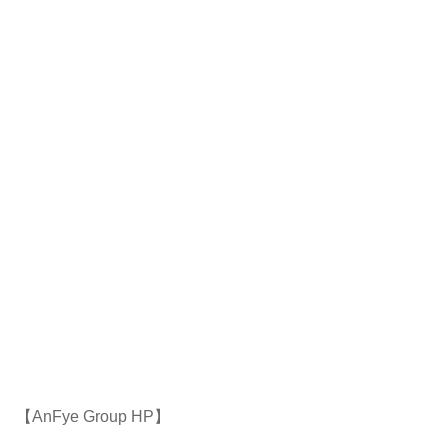
【AnFye Group HP】