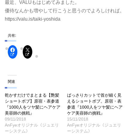
最近、VALUもはじめてみました。
優待なんかも増やして行こうと思うのでよろしければ。
https://valu.is/taiki-yoshida
共有:
関連
乾かすだけでまとまる【艶髪
ばっさりカットで首が細く見
ショートボブ】原宿・表参道
えるショートボブ。原宿・表
『1000人をツヤ髪にヘアケア
参道『1000人をツヤ髪にヘア
美容師の挑戦』
ケア美容師の挑戦』
09/11/2018
15/11/2018
AnFyeオリジナル《ジュエリ
AnFyeオリジナル《ジュエリ
ーシステム》
ーシステム》