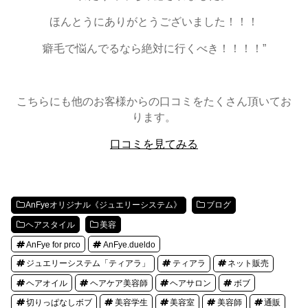
ほんとうにありがとうございました！！！
癖毛で悩んでるなら絶対に行くべき！！！！”
こちらにも他のお客様からの口コミをたくさん頂いてお
ります。
口コミを見てみる
AnFyeオリジナル《ジュエリーシステム》
ブログ
ヘアスタイル
美容
AnFye for prco
AnFye.dueldo
ジュエリーシステム「ティアラ」
ティアラ
ネット販売
ヘアオイル
ヘアケア美容師
ヘアサロン
ボブ
切りっぱなしボブ
美容学生
美容室
美容師
通販