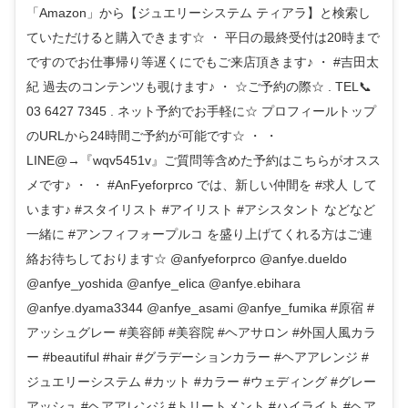
「Amazon」から【ジュエリーシステム ティアラ】と検索し
ていただけると購入できます☆ ・ 平日の最終受付は20時まで
ですのでお仕事帰り等遅くにでもご来店頂きます♪ ・ #吉田太
紀 過去のコンテンツも覗けます♪ ・ ☆ご予約の際☆ . TEL📞
03 6427 7345 . ネット予約でお手軽に☆ プロフィールトップ
のURLから24時間ご予約が可能です☆ ・ ・
LINE@→『wqv5451v』ご質問等含めた予約はこちらがオスス
メです♪ ・ ・ #AnFyeforprco では、新しい仲間を #求人 して
います♪ #スタイリスト #アイリスト #アシスタント などなど
一緒に #アンフィフォープルコ を盛り上げてくれる方はご連
絡お待ちしております☆ @anfyeforprco @anfye.dueldo
@anfye_yoshida @anfye_elica @anfye.ebihara
@anfye.dyama3344 @anfye_asami @anfye_fumika #原宿 #
アッシュグレー #美容師 #美容院 #ヘアサロン #外国人風カラ
ー #beautiful #hair #グラデーションカラー #ヘアアレンジ #
ジュエリーシステム #カット #カラー #ウェディング #グレー
アッシュ #ヘアアレンジ #トリートメント #ハイライト #ヘア