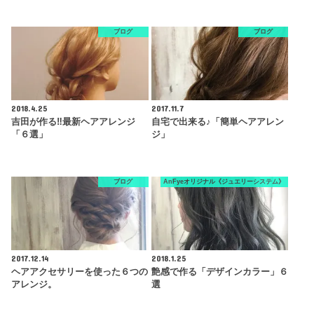
ブログ
ブログ
2018.4.25
2017.11.7
吉田が作る‼︎最新ヘアアレンジ
自宅で出来る♪「簡単ヘアアレン
「６選」
ジ」
ブログ
AnFyeオリジナル《ジュエリーシステム》
2017.12.14
2018.1.25
ヘアアクセサリーを使った６つの
艶感で作る「デザインカラー」６
アレンジ。
選