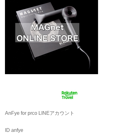
AnFye for prco LINEアカウント
ID anfye