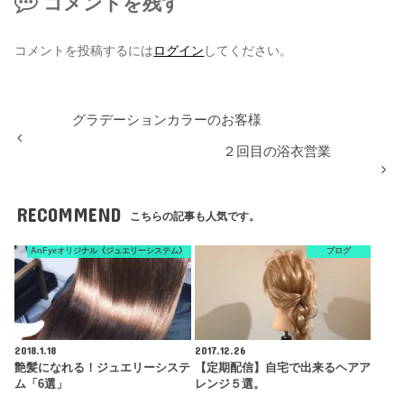
コメントを残す
コメントを投稿するには
ログイン
してください。
グラデーションカラーのお客様
２回目の浴衣営業
RECOMMEND
こちらの記事も人気です。
AnFyeオリジナル《ジュエリーシステム》
ブログ
2018.1.18
2017.12.26
艶髪になれる！ジュエリーシステ
【定期配信】自宅で出来るヘアア
ム「6選」
レンジ５選。