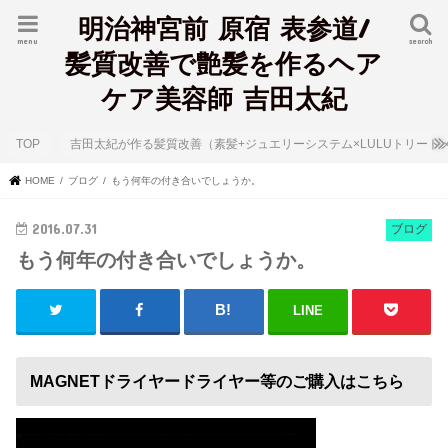
明治神宮前 原宿 表参道/
menu
search
髪質改善で艶髪を作るヘア
ケア美容師 吉田太紀
TOP
吉田太紀が作る髪質改善（素髪+ジュエリーシステム×LULUトリート
HOME
ブログ
もう何年の付き合いでしょうか。
2016.07.31
ブログ
もう何年の付き合いでしょうか。
LINE
MAGNETドライヤードライヤー等のご購入はこちら