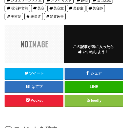
ジュエリーシステム
スタイリスト
原宿
吉田太紀
明治神宮前
美容
美容室
美容室
美容師
美容院
表参道
髪質改善
この記事が気に入ったら
いいねしよう！
ツイート
シェア
はてブ
LINE
Pocket
feedly