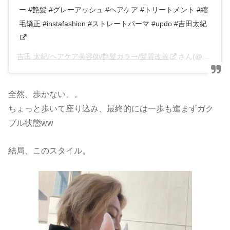
ー #艶髪 #グレーアッシュ #ヘアケア #トリートメント #縮
毛矯正 #instafashion #ストレートパーマ #updo #吉田太紀
吉田 太紀/ヘアケア美容師/艶髪カラー/髪質改善
さん(@anfye_yoshida)がシェアした投稿 –
全然、歩かない。。
ちょっと歩いて座り込み、最終的には一歩も進まずガク
ブル状態ww
結局、このスタイル。