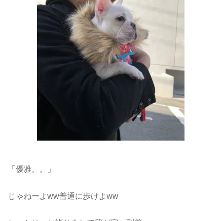
「優雅。。」
じゃねーよww普通に歩けよww