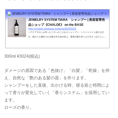
JEWELRY SYSTEM TIARA シャンプー | 美容室専売品ショップ《CHALOE》 
JEWELRY SYSTEM TIARA シャンプー | 美容室専売
品ショップ《CHALOE》 on the BASE
http://chaloe.thebase.in/items/9250533
ヘアケアサロンが作ったツヤへのこだわりシャンプー、トリートメント続ける力
が、誰からも褒められる髪を作る自分史上、最高の髪を作り上げるさっぱりとした
上品な香りいつもと違う自分を導き出す傷んだ髪を150日でキレイに・・・JEWERL
Y SYSTEM TIARA内容量300ml特徴毛髪内のケラチンと結合し髪を補強補修する。
白髪予防にも効果的。泡立ちが良く、頭皮もしっかり洗える。だけど、保湿成分が
高い。ケラチンとの結合力が強いため洗っても効果が持続する。ヘアカラーやパー
300ml ¥3024(税込)
マなどのアルカリ物を除去する。紫外線を吸収してくれる。やれ...
ダメージの原因である「色抜け」「白髪」「乾燥」を抑
え、自然な「艶のある髪の器」を作ります。
シャンプーをした直後、出かける時、寝る前と時間によ
って香りが変化していく「香りシステム」を採用してい
ます。
ローズの香り。