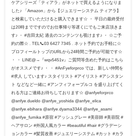
ケアシリーズ「ティアラ」がネットで買えるようになりま
した♪ 「Amazon」から【ジュエリーシステム ティアラ】
と検索していただけると購入できます☆ ・ 平日の最終受付
は20時までですのでお仕事帰り等遅くにでもご来店頂きま
す♪ ・ #吉田太紀 過去のコンテンツも覗けます♪ ・ ☆ご予
約の際☆ . TEL📞03 6427 7345 . ネット予約でお手軽に☆
プロフィールトップのURLから24時間ご予約が可能です☆
・ ・ LINE@→『wqv5451v』ご質問等含めた予約はこちら
がオススメです♪ ・ ・ #AnFyeforprco では、新しい仲間を
#求人 しています♪ スタイリスト #アイリスト #アシスタン
ト などなど一緒に #アンフィフォープルコ を盛り上げてく
れる方はご連絡お待ちしております☆ @anfyeforprco
@anfye.dueldo @anfye_yoshida @anfye_elica
@anfye.ebihara @anfye.dyama3344 @anfye_asami
@anfye_fumika #原宿 #アッシュグレー #美容師 #美容院 #
ヘアサロン #外国人風カラー #beautiful #hair #グラデーシ
ョンカラー #髪質改善 #ジュエリーシステム #カット #カラ