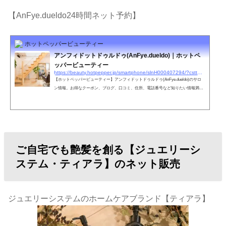
【AnFye.dueldo24時間ネット予約】
ホットペッパービューティー
アンフィドットドゥルドゥ(AnFye.dueldo)｜ホットペ
ッパービューティー
https://beauty.hotpepper.jp/smartphone/slnH000407294/?cstt=1&wak=BPSC200405_s_link_salontop
【ホットペッパービューティー】アンフィドットドゥルドゥ(AnFye.dueldo)のサロ
ン情報。お得なクーポン、ブログ、口コミ、住所、電話番号など知りたい情報満載
です。ホットペッパービューティーの２４時間いつでもOKなネット予約を活用しよ
う！
ご自宅でも艶髪を創る【ジュエリーシ
ステム・ティアラ】のネット販売
ジュエリーシステムのホームケアブランド【ティアラ】