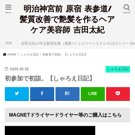
明治神宮前 原宿 表参道/
menu
search
髪質改善で艶髪を作るヘア
ケア美容師 吉田太紀
TOP
吉田太紀が作る髪質改善（素髪+ジュエリーシステム×LULUトリート
HOME
しゃろえ日記
初参加で初詣。【しゃろえ日記】
2019.01.10
しゃろえ日記
初参加で初詣。【しゃろえ日記】
LINE
MAGNETドライヤードライヤー等のご購入はこちら