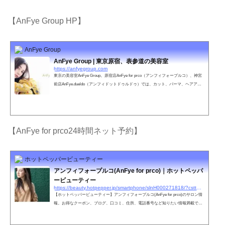
【AnFye Group HP】
AnFye Group
AnFye Group | 東京原宿、表参道の美容室
https://anfyegroup.com
東京の美容室AnFye Group。原宿店AnFye for prco（アンフィフォープルコ）、神宮
前店AnFye.dueldo（アンフィドットドゥルドゥ）では、カット、パーマ、ヘアアレ
ンジ、ウェディングなどお客さまのご要望に満足いただけるスタッフがお待ちして
おります。
【AnFye for prco24時間ネット予約】
ホットペッパービューティー
アンフィフォープルコ(AnFye for prco)｜ホットペッパ
ービューティー
https://beauty.hotpepper.jp/smartphone/slnH000271818/?cstt=2&wak=BPSC200405_s_link_salontop
【ホットペッパービューティー】アンフィフォープルコ(AnFye for prco)のサロン情
報。お得なクーポン、ブログ、口コミ、住所、電話番号など知りたい情報満載で
す。ホットペッパービューティーの２４時間いつでもOKなネット予約を活用しよ
う！