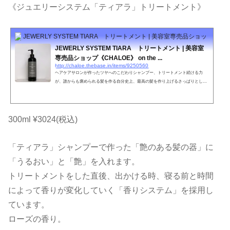
《ジュエリーシステム「ティアラ」トリートメント》
JEWERLY SYSTEM TIARA トリートメント | 美容室専売品ショップ《CHALO
JEWERLY SYSTEM TIARA トリートメント | 美容室
専売品ショップ《CHALOE》 on the ...
http://chaloe.thebase.in/items/9250560
ヘアケアサロンが作ったツヤへのこだわりシャンプー、トリートメント続ける力
が、誰からも褒められる髪を作る自分史上、最高の髪を作り上げるさっぱりとした
上品な香りいつもと違う自分を導き出す傷んだ髪を150日でキレイに・・・JEWERL
Y SYSTEM TIARA内容量300ml特徴ツヤのキープ力ＵＰ、乱れたキューティクルを
修復してくれるケラチンとの結合力が強いため洗っても効果が持続する。ヘアカラ
ーやパーマなどのアルカリ物を除去する。紫外線を吸収してくれる。やればやるほ
300ml ¥3024(税込)
ど蘇る髪へ。ツヤ髪への第一歩。●お肌に合わない時、傷や湿疹等...
「ティアラ」シャンプーで作った「艶のある髪の器」に
「うるおい」と「艶」を入れます。
トリートメントをした直後、出かける時、寝る前と時間
によって香りが変化していく「香りシステム」を採用し
ています。
ローズの香り。