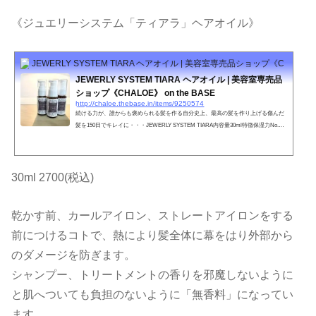
《ジュエリーシステム「ティアラ」ヘアオイル》
JEWERLY SYSTEM TIARA ヘアオイル | 美容室専売品ショップ《CHALOE》 o
JEWERLY SYSTEM TIARA ヘアオイル | 美容室専売品
ショップ《CHALOE》 on the BASE
http://chaloe.thebase.in/items/9250574
続ける力が、誰からも褒められる髪を作る自分史上、最高の髪を作り上げる傷んだ
髪を150日でキレイに・・・JEWERLY SYSTEM TIARA内容量30ml特徴保湿力No.1
のホホバオイル。地肌のマッサージでも使える安全、安心なオイル。やればやるほ
ど蘇る髪へ。ツヤ髪への第一歩。●お肌に合わない時、傷や湿疹等、異常のある時
は使わないで下さい。●目に入った時は、すぐに洗い流してください。●直射日光、
極端な高音や低温を避け、乳幼児の手の届かない所に保管してください。●天然成
30ml 2700(税込)
分配合のため、保存状態により香調の変化、変色、濁り又は固形物...
乾かす前、カールアイロン、ストレートアイロンをする
前につけるコトで、熱により髪全体に幕をはり外部から
のダメージを防ぎます。
シャンプー、トリートメントの香りを邪魔しないように
と肌へついても負担のないように「無香料」になってい
ます。