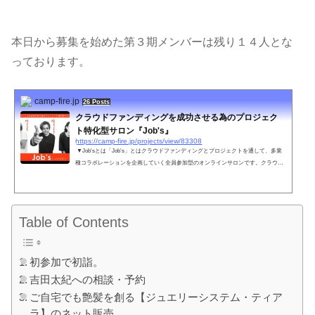
本日から募集を始めた第３期メンバーは残り１４人とな
っております。
camp-fire.jp
26 Posts
クラウドファンディングを成功させる為のプロジェク
ト特化型サロン『Job's』
https://camp-fire.jp/projects/view/83308
▼Job'sとは「Job’s」とはクラウドファンディングとプロジェクトを通して、多業
種コラボレーションを企画していく全員参加型のオンラインサロンです。クラウド
ファンディングをやってみたいけれどどうしていいかわからない…・有名じゃ無く
てもクラウドファンデ...
Table of Contents
初参加で初詣。
吉田太紀への相談・予約
ご自宅でも艶髪を創る【ジュエリーシステム・ティア
ラ】のネット販売