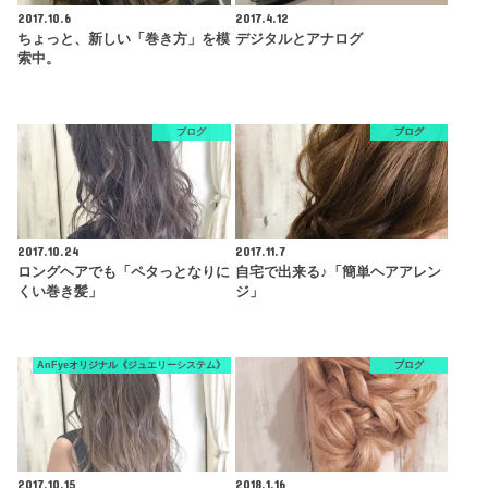
2017.10.6
2017.4.12
ちょっと、新しい「巻き方」を模
デジタルとアナログ
索中。
ブログ
ブログ
2017.10.24
2017.11.7
ロングヘアでも「ペタっとなりに
自宅で出来る♪「簡単ヘアアレン
くい巻き髪」
ジ」
AnFyeオリジナル《ジュエリーシステム》
ブログ
2017.10.15
2018.1.16