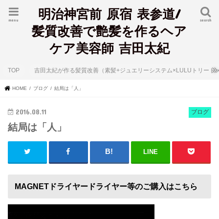
明治神宮前 原宿 表参道/
menu
search
髪質改善で艶髪を作るヘア
ケア美容師 吉田太紀
TOP
吉田太紀が作る髪質改善（素髪+ジュエリーシステム×LULUトリート
HOME
ブログ
結局は「人」
2016.08.11
ブログ
結局は「人」
LINE
MAGNETドライヤードライヤー等のご購入はこちら