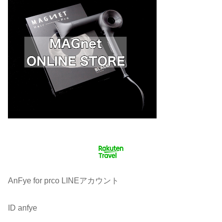
AnFye for prco LINEアカウント
ID anfye