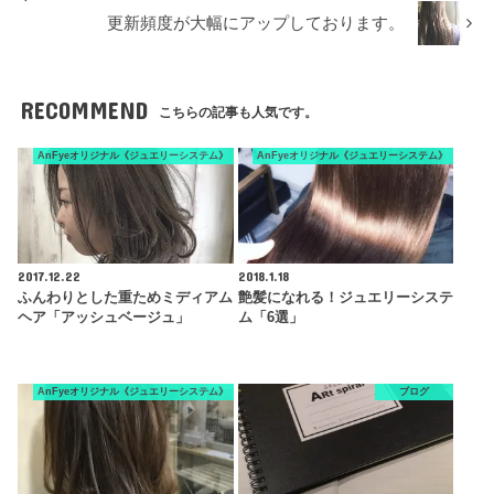
更新頻度が大幅にアップしております。
RECOMMEND
こちらの記事も人気です。
AnFyeオリジナル《ジュエリーシステム》
AnFyeオリジナル《ジュエリーシステム》
2017.12.22
2018.1.18
ふんわりとした重ためミディアム
艶髪になれる！ジュエリーシステ
ヘア「アッシュベージュ」
ム「6選」
AnFyeオリジナル《ジュエリーシステム》
ブログ