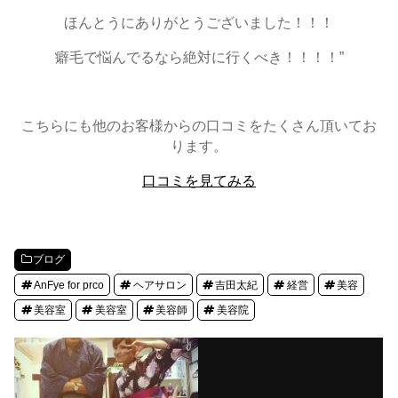
ほんとうにありがとうございました！！！
癖毛で悩んでるなら絶対に行くべき！！！！”
こちらにも他のお客様からの口コミをたくさん頂いてお
ります。
口コミを見てみる
ブログ
AnFye for prco
ヘアサロン
吉田太紀
経営
美容
美容室
美容室
美容師
美容院