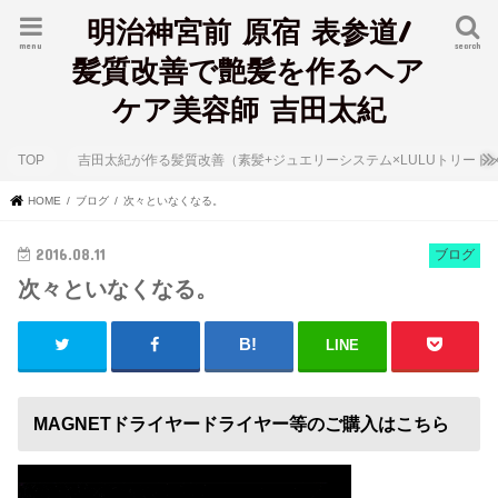
明治神宮前 原宿 表参道/
menu
search
髪質改善で艶髪を作るヘア
ケア美容師 吉田太紀
TOP
吉田太紀が作る髪質改善（素髪+ジュエリーシステム×LULUトリート
HOME
ブログ
次々といなくなる。
2016.08.11
ブログ
次々といなくなる。
LINE
MAGNETドライヤードライヤー等のご購入はこちら