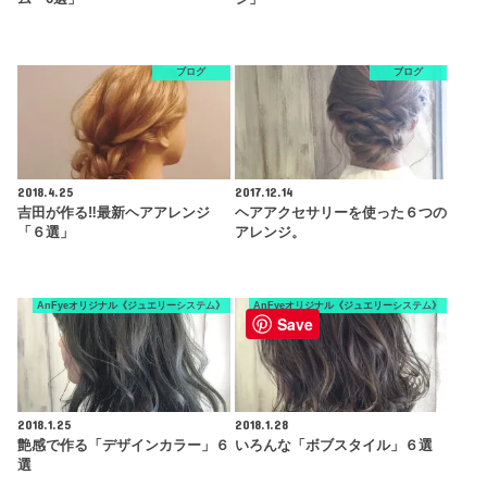
ブログ
ブログ
2018.4.25
2017.12.14
吉田が作る‼︎最新ヘアアレンジ
ヘアアクセサリーを使った６つの
「６選」
アレンジ。
AnFyeオリジナル《ジュエリーシステム》
AnFyeオリジナル《ジュエリーシステム》
Save
2018.1.25
2018.1.28
艶感で作る「デザインカラー」６
いろんな「ボブスタイル」６選
選