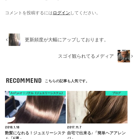
コメントを投稿するには
ログイン
してください。
更新頻度が大幅にアップしております。
スゴイ観られてるメディア
RECOMMEND
こちらの記事も人気です。
AnFyeオリジナル《ジュエリーシステム》
ブログ
2018.1.18
2017.11.7
艶髪になれる！ジュエリーシステ
自宅で出来る♪「簡単ヘアアレン
ム「6選」
ジ」