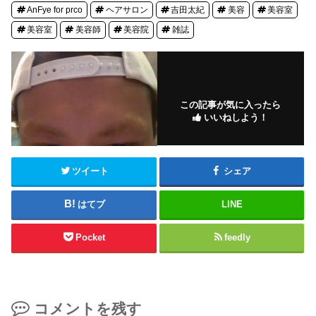
AnFye for prco
ヘアサロン
吉田太紀
美容
美容室
美容室
美容師
美容院
雑誌
この記事が気に入ったら
いいねしよう！
ツイート
シェア
はてブ
LINE
Pocket
feedly
コメントを残す