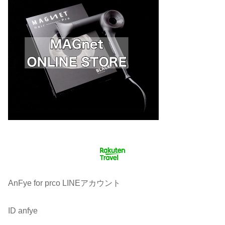
AnFye for prco LINEアカウント
ID anfye