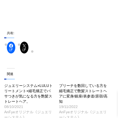
共有:
関連
ジュエリーシステム×LULUト
ブリーチを数回している方を
リートメント×縮毛矯正でパ
縮毛矯正で艶髪ストレートヘ
サつきが気になる方を艶髪ス
アに変身/銀座/表参道/原宿/高
トレートヘア。
知
08/10/2021
19/11/2022
AnFyeオリジナル《ジュエリ
AnFyeオリジナル《ジュエリ
ーシステム》
ーシステム》