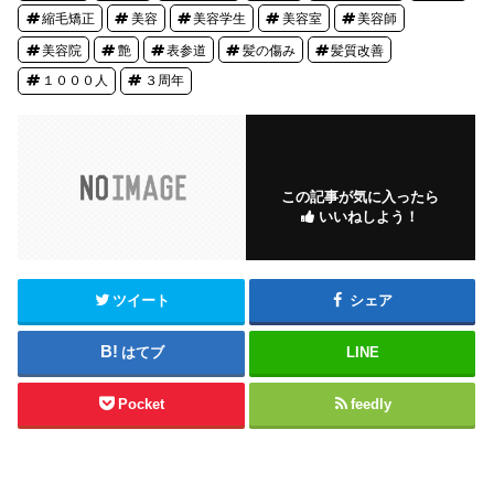
縮毛矯正
美容
美容学生
美容室
美容師
美容院
艶
表参道
髪の傷み
髪質改善
１０００人
３周年
この記事が気に入ったら
いいねしよう！
ツイート
シェア
はてブ
LINE
Pocket
feedly