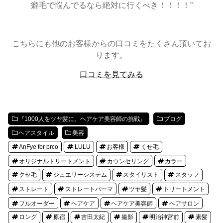
癖毛で悩んでるなら絶対に行くべき！！！！”
こちらにも他のお客様からの口コミをたくさん頂いてお
ります。
口コミを見てみる
『1000人をツヤ髪に。ヘアケア美容師の挑戦』
ブログ
ヘアスタイル
美容
AnFye for prco
LULU
お客様
くせ毛
オリジナルトリートメント
カウンセリング
カラー
クセ毛
ジュエリーシステム
スタイリスト
スタッフ
ストレート
ストレートパーマ
ツヤ髪
トリートメント
フルオーダー
ヘアケア
ヘアケア美容師
ヘアサロン
ロング
原宿
吉田太紀
撮影
明治神宮前
素髪