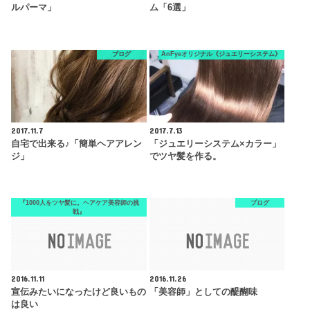
ルパーマ」
ム「6選」
ブログ
AnFyeオリジナル《ジュエリーシステム》
2017.11.7
2017.7.13
自宅で出来る♪「簡単ヘアアレン
「ジュエリーシステム×カラー」
ジ」
でツヤ髪を作る。
『1000人をツヤ髪に。ヘアケア美容師の挑
ブログ
戦』
2016.11.11
2016.11.26
宣伝みたいになったけど良いもの
「美容師」としての醍醐味
は良い