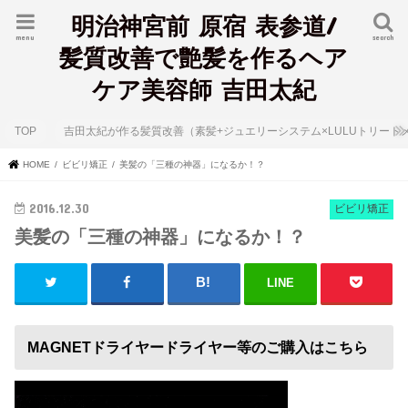
明治神宮前 原宿 表参道/
menu
search
髪質改善で艶髪を作るヘア
ケア美容師 吉田太紀
TOP
吉田太紀が作る髪質改善（素髪+ジュエリーシステム×LULUトリート
HOME
ビビリ矯正
美髪の「三種の神器」になるか！？
2016.12.30
ビビリ矯正
美髪の「三種の神器」になるか！？
LINE
MAGNETドライヤードライヤー等のご購入はこちら