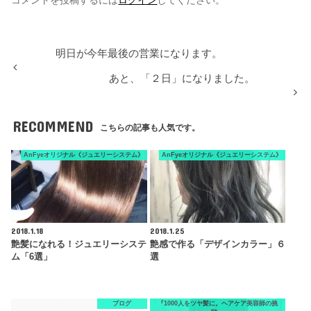
コメントを投稿するには
ログイン
してください。
明日が今年最後の営業になります。
あと、「２日」になりました。
RECOMMEND
こちらの記事も人気です。
AnFyeオリジナル《ジュエリーシステム》
AnFyeオリジナル《ジュエリーシステム》
2018.1.18
2018.1.25
艶髪になれる！ジュエリーシステ
艶感で作る「デザインカラー」６
ム「6選」
選
ブログ
『1000人をツヤ髪に。ヘアケア美容師の挑