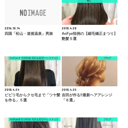
戦』
2016.10.14
2018.4.28
四国「松山・道後温泉」男旅
AnFye恒例の【縮毛矯正まつり】
艶髪５選
AnFyeオリジナル《ジュエリーシステム》
ブログ
2018.4.24
2018.4.25
ビビリ毛からクセ毛まで「ツヤ髪
吉田が作る‼︎最新ヘアアレンジ
を作る」５選
「６選」
AnFyeオリジナル《ジュエリーシステム》
ブログ