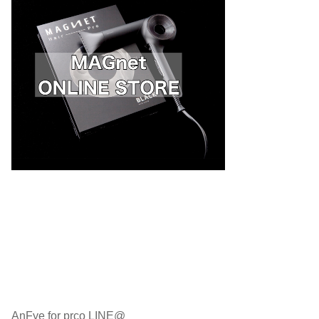
AnFye for prco LINE@