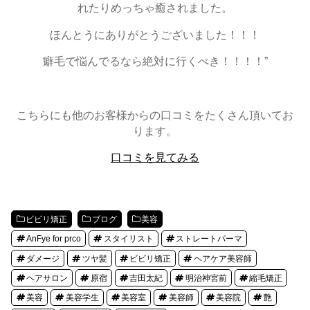
れたりめっちゃ癒されました。
ほんとうにありがとうございました！！！
癖毛で悩んでるなら絶対に行くべき！！！！”
こちらにも他のお客様からの口コミをたくさん頂いてお
ります。
口コミを見てみる
ビビリ矯正
ブログ
美容
AnFye for prco
スタイリスト
ストレートパーマ
ダメージ
ツヤ髪
ビビリ矯正
ヘアケア美容師
ヘアサロン
原宿
吉田太紀
明治神宮前
縮毛矯正
美容
美容学生
美容室
美容師
美容院
艶