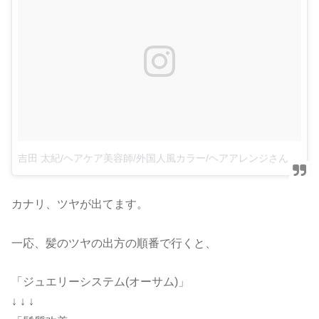
吉田 太紀/ヘアケア美容師/外国人風カラー/ヘアアレンジさん(@taiki.yoshida)がシェアした投稿
カナリ、ツヤが出てます。
一応、髪のツヤの出方の順番で行くと、
「ジュエリーシステム(オーサム)」
↓ ↓ ↓