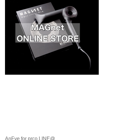
AnFye for prco LINE@