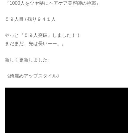
『1000人をツヤ髪にヘアケア美容師の挑戦』
５９人目 / 残り９４１人
やっと『５９人突破』しました！！
まだまだ、先は長いーー。。
新しく更新しました。
《綺麗めアップスタイル》