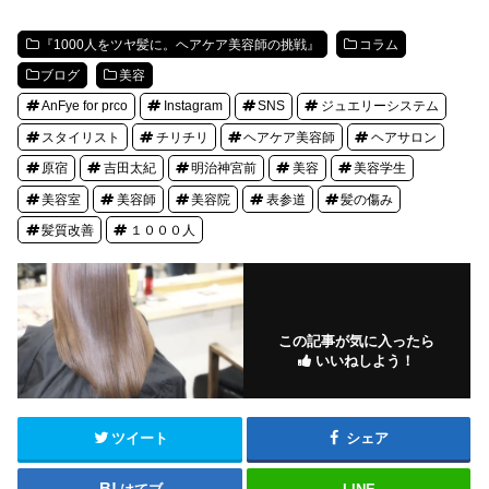
『1000人をツヤ髪に。ヘアケア美容師の挑戦』
コラム
ブログ
美容
AnFye for prco
Instagram
SNS
ジュエリーシステム
スタイリスト
チリチリ
ヘアケア美容師
ヘアサロン
原宿
吉田太紀
明治神宮前
美容
美容学生
美容室
美容師
美容院
表参道
髪の傷み
髪質改善
１０００人
この記事が気に入ったら
いいねしよう！
ツイート
シェア