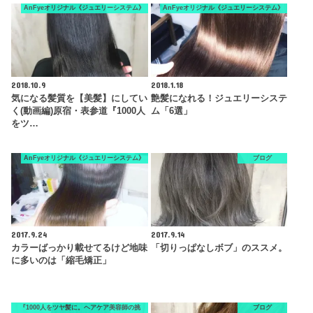
AnFyeオリジナル《ジュエリーシステム》
AnFyeオリジナル《ジュエリーシステム》
2018.10.9
2018.1.18
気になる髪質を【美髪】にしてい
艶髪になれる！ジュエリーシステ
く(動画編)原宿・表参道『1000人
ム「6選」
をツ…
AnFyeオリジナル《ジュエリーシステム》
ブログ
2017.9.24
2017.9.14
カラーばっかり載せてるけど地味
「切りっぱなしボブ」のススメ。
に多いのは「縮毛矯正」
『1000人をツヤ髪に。ヘアケア美容師の挑
ブログ