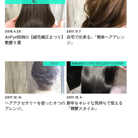
戦』
2018.4.28
2017.11.7
AnFye恒例の【縮毛矯正まつり】
自宅で出来る♪「簡単ヘアアレン
艶髪５選
ジ」
ブログ
AnFyeオリジナル《ジュエリーシステム》
2017.12.14
2017.12.4
ヘアアクセサリーを使った６つの
新年をキレイな気持ちで迎える
アレンジ。
「輝髪スタイル」