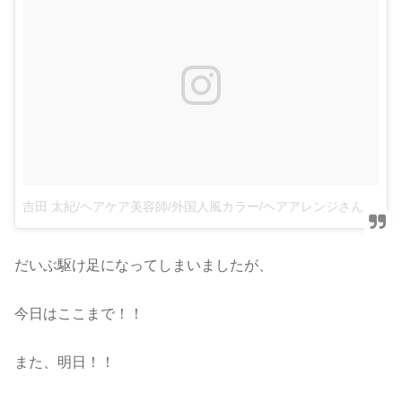
吉田 太紀/ヘアケア美容師/外国人風カラー/ヘアアレンジさん(@taiki.yoshida)がシェアした投稿
だいぶ駆け足になってしまいましたが、
今日はここまで！！
また、明日！！