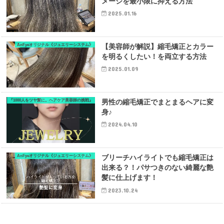
メージを最小限に抑える方法
2025.01.16
AnFyeオリジナル《ジュエリーシステム》
【美容師が解説】縮毛矯正とカラー
を明るくしたい！を両立する方法
2025.01.09
『1000人をツヤ髪に。ヘアケア美容師の挑戦』
男性の縮毛矯正でまとまるヘアに変
身♪
2024.04.10
AnFyeオリジナル《ジュエリーシステム》
ブリーチハイライトでも縮毛矯正は
出来る？！パサつきのない綺麗な艶
髪に仕上げます！
2023.10.24