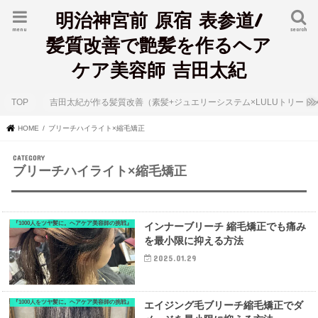
明治神宮前 原宿 表参道/
menu
search
髪質改善で艶髪を作るヘア
ケア美容師 吉田太紀
TOP
吉田太紀が作る髪質改善（素髪+ジュエリーシステム×LULUトリート
HOME
ブリーチハイライト×縮毛矯正
ブリーチハイライト×縮毛矯正
『1000人をツヤ髪に。ヘアケア美容師の挑戦』
インナーブリーチ 縮毛矯正でも痛み
を最小限に抑える方法
2025.01.29
『1000人をツヤ髪に。ヘアケア美容師の挑戦』
エイジング毛ブリーチ縮毛矯正でダ