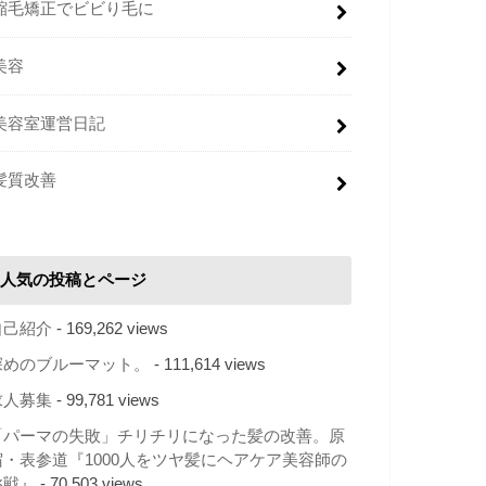
縮毛矯正でビビり毛に
美容
美容室運営日記
髪質改善
人気の投稿とページ
自己紹介
- 169,262 views
深めのブルーマット。
- 111,614 views
求人募集
- 99,781 views
「パーマの失敗」チリチリになった髪の改善。原
宿・表参道『1000人をツヤ髪にヘアケア美容師の
挑戦』
- 70,503 views