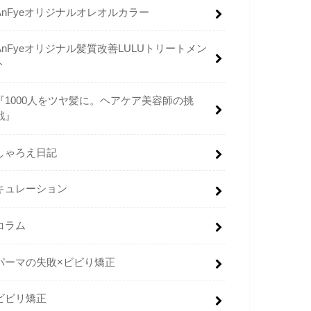
AnFyeオリジナルオレオルカラー
AnFyeオリジナル髪質改善LULUトリートメン
ト
『1000人をツヤ髪に。ヘアケア美容師の挑
戦』
しゃろえ日記
キュレーション
コラム
パーマの失敗×ビビり矯正
ビビリ矯正