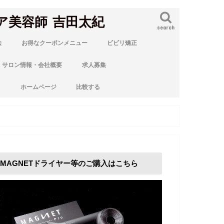
ア美容師 吉田太紀
search
法
お得なクーポンメニュー
ビビリ矯正
サロン情報・会社概要
求人募集
ト
ホームページ
比較する
MAGNETドライヤー等のご購入はこちら