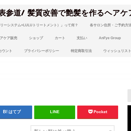
 表参道/ 髪質改善で艶髪を作るヘアケ
リーシステム×LULUトリートメント）」って何？
各サロン住所・ご予約方
アケア販売
ショップ
カート
支払い
AnFye Group
カウント
プライバシーポリシー
特定商取引法
ウィッシュリス
はてブ
LINE
Pocket