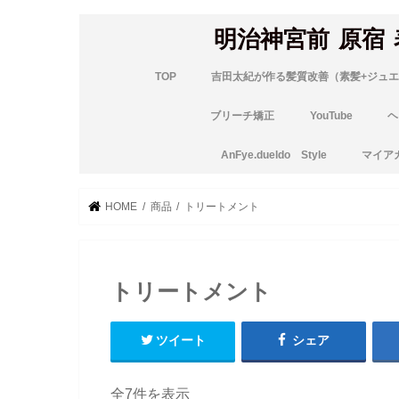
明治神宮前 原宿
TOP
吉田太紀が作る髪質改善（素髪+ジュエ
ブリーチ矯正
YouTube
ヘ
AnFye.dueldo Style
マイア
HOME
商品
トリートメント
トリートメント
ツイート
シェア
新
全7件を表示