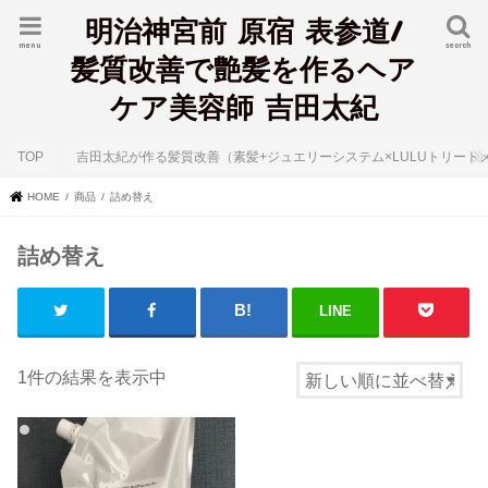
明治神宮前 原宿 表参道/
menu
search
髪質改善で艶髪を作るヘア
ケア美容師 吉田太紀
TOP
吉田太紀が作る髪質改善（素髪+ジュエリーシステム×LULUトリート
HOME
商品
詰め替え
詰め替え
LINE
1件の結果を表示中