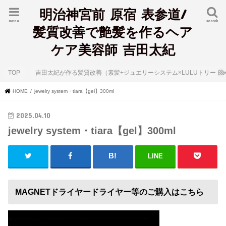
明治神宮前 原宿 表参道/
menu
search
髪質改善で艶髪を作るヘア
ケア美容師 吉田太紀
TOP
吉田太紀が作る髪質改善（素髪+ジュエリーシステム×LULUトリート
HOME
jewelry system・tiara【gel】300ml
2025.04.10
jewelry system・tiara【gel】300ml
LINE
MAGNETドライヤードライヤー等のご購入はこちら