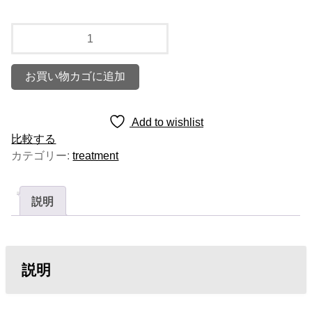
jewelry
system・
tiara【gel】
お買い物カゴに追加
300ml
個
Add to wishlist
比較する
カテゴリー:
treatment
説明
説明