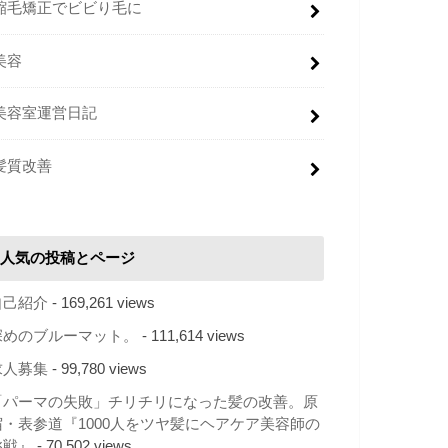
縮毛矯正でビビり毛に
美容
美容室運営日記
髪質改善
人気の投稿とページ
自己紹介
- 169,261 views
深めのブルーマット。
- 111,614 views
求人募集
- 99,780 views
「パーマの失敗」チリチリになった髪の改善。原
宿・表参道『1000人をツヤ髪にヘアケア美容師の
挑戦』
- 70,502 views