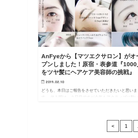
AnFyeから【マツエクサロン】がオ
プンしました！原宿・表参道『1000
をツヤ髪にヘアケア美容師の挑戦』
2019.02.10
どうも、本日はご報告をさせていただきたいと思いま
す。 休み明け、２日目ですが今年もアクティブに動
いくって事で、昨日はジュエリーシステム・ティアラ
リニューアルをご報告させて頂きました。 本日は、
一つご報告がありま…
<
1