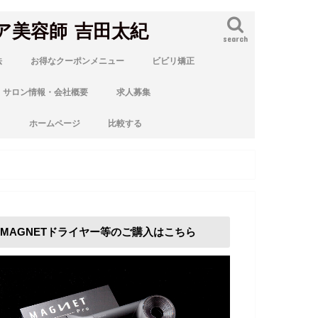
ア美容師 吉田太紀
search
法
お得なクーポンメニュー
ビビリ矯正
サロン情報・会社概要
求人募集
ト
ホームページ
比較する
MAGNETドライヤー等のご購入はこちら