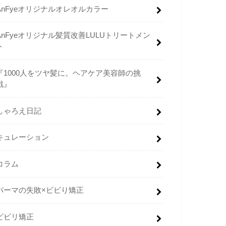
AnFyeオリジナルオレオルカラー
AnFyeオリジナル髪質改善LULUトリートメン
ト
『1000人をツヤ髪に。ヘアケア美容師の挑
戦』
しゃろえ日記
キュレーション
コラム
パーマの失敗×ビビり矯正
ビビリ矯正