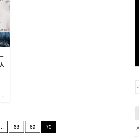
ー
人
いて
の
もう
…
68
69
70