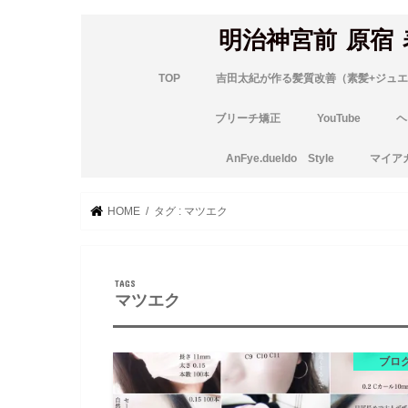
明治神宮前 原宿
TOP
吉田太紀が作る髪質改善（素髪+ジュエ
ブリーチ矯正
YouTube
ヘ
AnFye.dueldo Style
マイア
HOME
タグ : マツエク
マツエク
ブロ