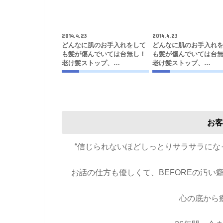
2014.4.23
2014.4.23
どんなに肌のお手入れをして
どんなに肌のお手入れ
も髪が傷んでいては台無し！
も髪が傷んでいては台
老け髪ストップ、…
老け髪ストップ、…
お客
“信じられないほどしっとりサラサラに
お話の仕方も優しくて、BEFOREの汚
心の底から