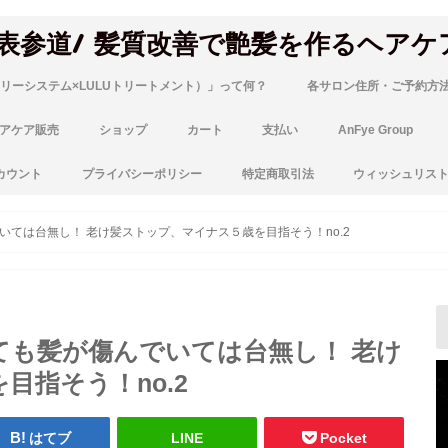
 表参道/ 髪質改善で艶髪を作るヘアケ
リーシステム×LULUトリートメント）」って何？
各サロン住所・ご予約方
アケア販売
ショップ
カート
支払い
AnFye Group
カウント
プライバシーポリシー
特定商取引法
ウィッシュリス
ては台無し！ 老け髪ストップ、マイナス５歳を目指そう！no.2
ても髪が傷んでいては台無し！ 老け
目指そう！no.2
はてブ
LINE
Pocket