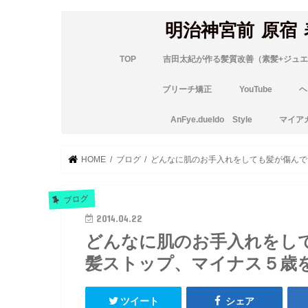
明治神宮前 原宿
TOP
吉田太紀が作る髪質改善（素髪+ジュエ
ブリーチ矯正
YouTube
ヘ
AnFye.dueldo Style
マイア
HOME
ブログ
どんなに肌のお手入れをしても髪が傷んでい
ブログ
2014.04.22
どんなに肌のお手入れをし
髪ストップ、マイナス５歳を
ツイート
シェア