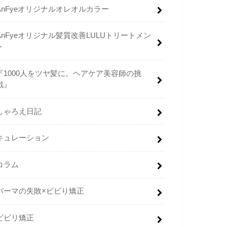
AnFyeオリジナルオレオルカラー
AnFyeオリジナル髪質改善LULUトリートメン
ト
『1000人をツヤ髪に。ヘアケア美容師の挑
戦』
しゃろえ日記
キュレーション
コラム
パーマの失敗×ビビり矯正
ビビリ矯正