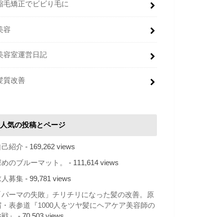
縮毛矯正でビビり毛に
美容
美容室運営日記
髪質改善
人気の投稿とページ
自己紹介
- 169,262 views
深めのブルーマット。
- 111,614 views
求人募集
- 99,781 views
「パーマの失敗」チリチリになった髪の改善。原
宿・表参道『1000人をツヤ髪にヘアケア美容師の
挑戦』
- 70,503 views