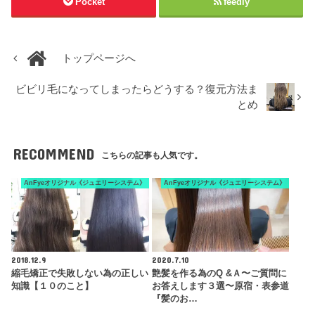
Pocket
feedly
トップページへ
ビビリ毛になってしまったらどうする？復元方法ま
とめ
RECOMMEND
こちらの記事も人気です。
AnFyeオリジナル《ジュエリーシステム》
AnFyeオリジナル《ジュエリーシステム》
2018.12.9
2020.7.10
縮毛矯正で失敗しない為の正しい
艶髪を作る為のQ &Ａ〜ご質問に
知識【１０のこと】
お答えします３選〜原宿・表参道
『髪のお…