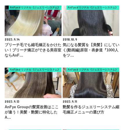
AnFyeオリジナル《ジュエリーシステム》
AnFyeオリジナル《ジュエリーシステム》
2023.9.14
2018.10.9
ブリーチ毛でも縮毛矯正をかけた
気になる髪質を【美髪】にしてい
い！ブリーチ矯正ができる美容室
く(動画編)原宿・表参道『1000人
ならAnF…
をツ…
AnFyeオリジナル《ジュエリーシステム》
AnFyeオリジナル《ジュエリーシステム》
2023.9.13
2023.9.11
AnFye Groupの髪質改善はここ
艶髪を作るジュエリーシステム縮
が違う！美髪・艶髪に特化した
毛矯正メニューの選び方
A…