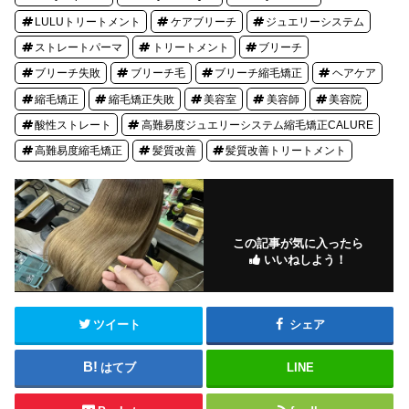
LULUトリートメント
ケアブリーチ
ジュエリーシステム
ストレートパーマ
トリートメント
ブリーチ
ブリーチ失敗
ブリーチ毛
ブリーチ縮毛矯正
ヘアケア
縮毛矯正
縮毛矯正失敗
美容室
美容師
美容院
酸性ストレート
高難易度ジュエリーシステム縮毛矯正CALURE
高難易度縮毛矯正
髪質改善
髪質改善トリートメント
この記事が気に入ったら
いいねしよう！
ツイート
シェア
はてブ
LINE