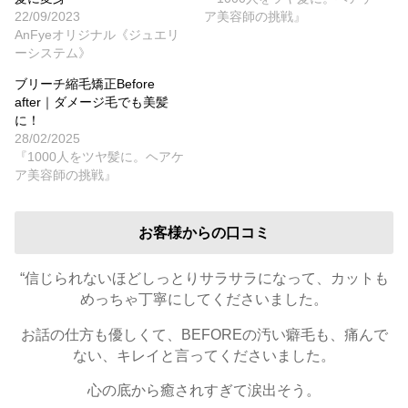
22/09/2023
ア美容師の挑戦』
AnFyeオリジナル《ジュエリ
ーシステム》
ブリーチ縮毛矯正Before
after｜ダメージ毛でも美髪
に！
28/02/2025
『1000人をツヤ髪に。ヘアケ
ア美容師の挑戦』
お客様からの口コミ
“信じられないほどしっとりサラサラになって、カットも
めっちゃ丁寧にしてくださいました。
お話の仕方も優しくて、BEFOREの汚い癖毛も、痛んで
ない、キレイと言ってくださいました。
心の底から癒されすぎて涙出そう。