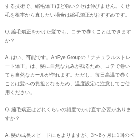
する技術で、縮毛矯正ほど強いクセは伸びません。くせ
毛を根本から直したい場合は縮毛矯正がおすすめです。
Q.
縮毛矯正をかけた髪でも、コテで巻くことはできます
か？
A.
はい、可能です。AnFye Groupの「ナチュラルストレ
ート矯正」は、髪に自然な丸みが残るため、コテで巻い
ても自然なカールが作れます。ただし、毎日高温で巻く
ことは髪への負担となるため、温度設定に注意してご使
用ください。
Q.
縮毛矯正はどれくらいの頻度でかけ直す必要がありま
すか？
A.
髪の成長スピードにもよりますが、
3
〜
6
ヶ月に
1
回のペ