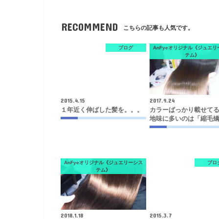
RECOMMEND
こちらの記事も人気です。
ブログ
AnFyeオリジナル《ジュエリ
テム》
2015.4.15
2017.9.24
１年近く伸ばした髪を。。。
カラーばっかり載せて
地味に多いのは「縮毛
AnFyeオリジナル《ジュエリーシス
ブロ
テム》
2018.1.18
2015.3.7