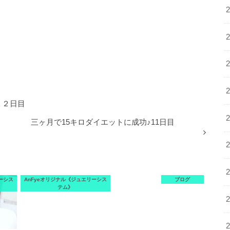
１２日目
三ヶ月で15キロダイエットに成功♪11日目
ーシス
AnFyeオリジナル《ジュエリーシス
ブログ
テム》