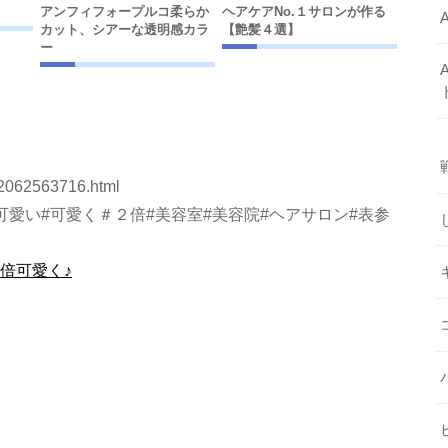
？
アンフィフォープルコ柔らか
ヘアケアNo.１サロンが作る
カット、シアーな透明感カラ
【艶髪４選】
ー
12062563716.html
可愛い#可愛く＃２倍#美容室#美容院#ヘアサロン#表参