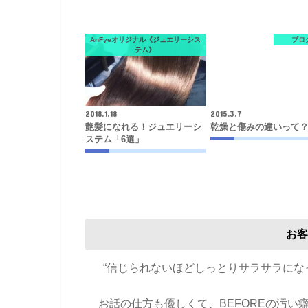
AnFyeオリジナル《ジュエリーシス
ブロ
テム》
2018.1.18
2015.3.7
艶髪になれる！ジュエリーシ
乾燥と傷みの違いって
ステム「6選」
お客
“信じられないほどしっとりサラサラに
お話の仕方も優しくて、BEFOREの汚