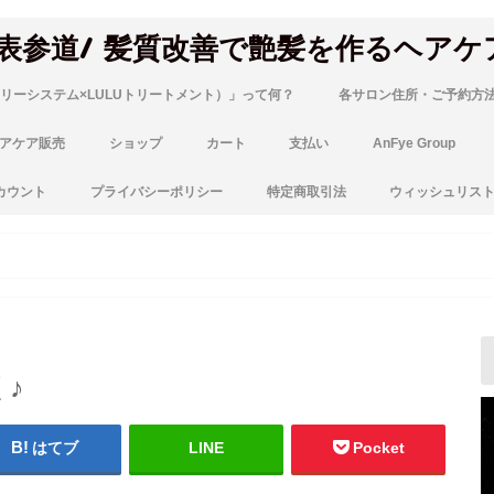
 表参道/ 髪質改善で艶髪を作るヘアケ
リーシステム×LULUトリートメント）」って何？
各サロン住所・ご予約方
アケア販売
ショップ
カート
支払い
AnFye Group
カウント
プライバシーポリシー
特定商取引法
ウィッシュリス
♪
はてブ
LINE
Pocket