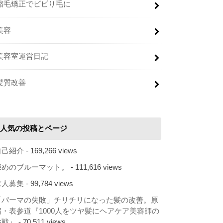
縮毛矯正でビビり毛に
美容
美容室運営日記
髪質改善
人気の投稿とページ
自己紹介
- 169,266 views
深めのブルーマット。
- 111,616 views
求人募集
- 99,784 views
「パーマの失敗」チリチリになった髪の改善。原
宿・表参道『1000人をツヤ髪にヘアケア美容師の
挑戦』
- 70,511 views