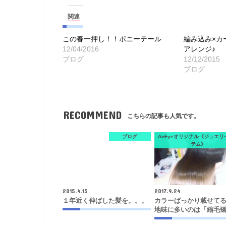
関連
この春一押し！！ポニーテール
編み込み×カ
12/04/2016
アレンジ♪
ブログ
12/12/2015
ブログ
RECOMMEND
こちらの記事も人気です。
ブログ
AnFyeオリジナル《ジュエリ
テム》
2015.4.15
2017.9.24
１年近く伸ばした髪を。。。
カラーばっかり載せて
地味に多いのは「縮毛