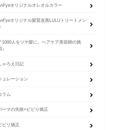
AnFyeオリジナルオレオルカラー
AnFyeオリジナル髪質改善LULUトリートメン
ト
『1000人をツヤ髪に。ヘアケア美容師の挑
戦』
しゃろえ日記
キュレーション
コラム
パーマの失敗×ビビり矯正
ビビリ矯正