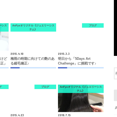
ーシス
AnFyeオリジナル《ジュエリーシス
ブログ
テム》
2015.4.10
2015.3.3
るけど
梅雨の時期に向けての艶のあ
明日から「5Days Art
矯正」
る縮毛矯正♪
Challenge」に挑戦です♪
グ
ブログ
AnFyeオリジナル《ジュエリーシス
テム》
2015.4.23
2018.7.15