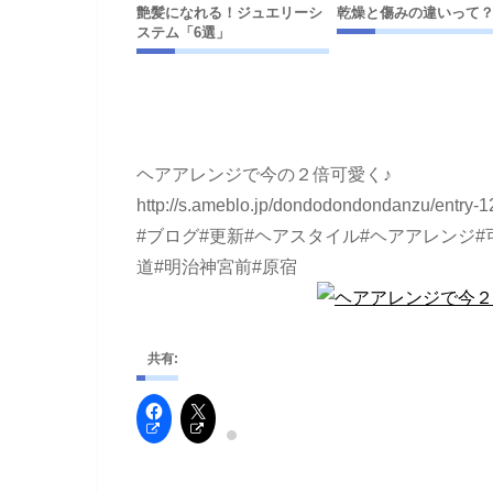
艶髪になれる！ジュエリーシ
乾燥と傷みの違いって
ステム「6選」
ヘアアレンジで今の２倍可愛く♪
http://s.ameblo.jp/dondodondondanzu/entry-
#ブログ#更新#ヘアスタイル#ヘアアレンジ#
道#明治神宮前#原宿
共有: