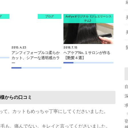
グ
ブログ
AnFyeオリジナル《ジュエリーシス
テム》
2015.4.23
2018.7.15
？
アンフィフォープルコ柔らか
ヘアケアNo.１サロンが作る
カット、シアーな透明感カラ
【艶髪４選】
ー
様からの口コミ
なって、カットもめっちゃ丁寧にしてくださいました。
い癖毛も、痛んでない、キレイと言ってくださいました。