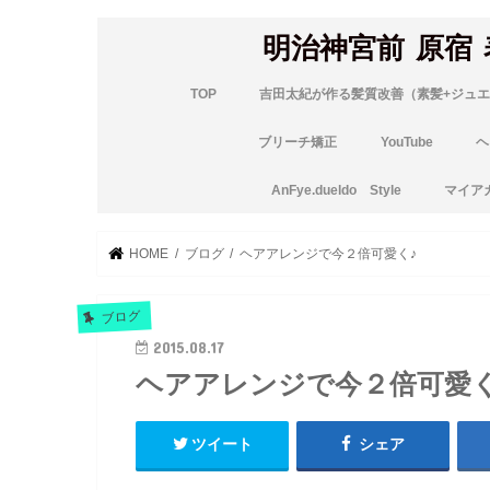
明治神宮前 原宿
TOP
吉田太紀が作る髪質改善（素髪+ジュエ
ブリーチ矯正
YouTube
ヘ
AnFye.dueldo Style
マイア
HOME
ブログ
ヘアアレンジで今２倍可愛く♪
ブログ
2015.08.17
ヘアアレンジで今２倍可愛く
ツイート
シェア