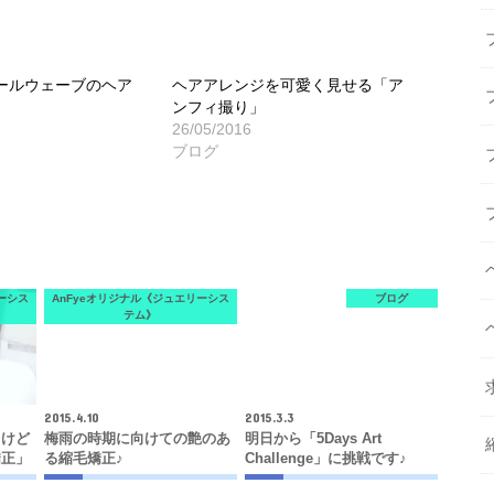
ールウェーブのヘア
ヘアアレンジを可愛く見せる「ア
ンフィ撮り」
26/05/2016
ブログ
ーシス
AnFyeオリジナル《ジュエリーシス
ブログ
テム》
2015.4.10
2015.3.3
るけど
梅雨の時期に向けての艶のあ
明日から「5Days Art
矯正」
る縮毛矯正♪
Challenge」に挑戦です♪