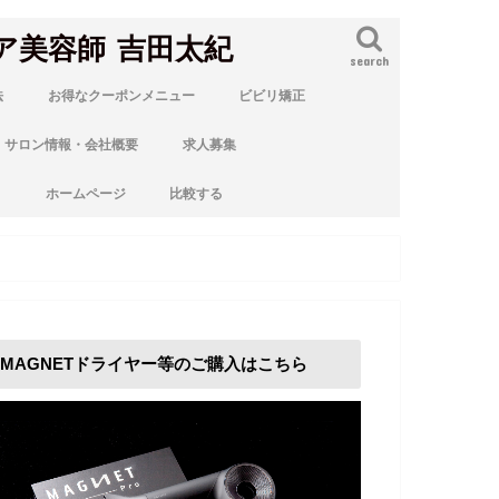
ア美容師 吉田太紀
search
法
お得なクーポンメニュー
ビビリ矯正
サロン情報・会社概要
求人募集
ト
ホームページ
比較する
MAGNETドライヤー等のご購入はこちら