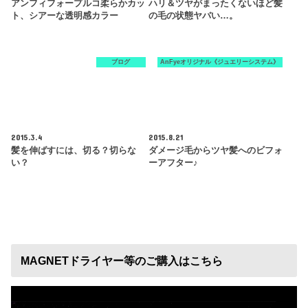
アンフィフォープルコ柔らかカッ
ハリ＆ツヤがまったくないほど髪
ト、シアーな透明感カラー
の毛の状態ヤバい…。
ブログ
AnFyeオリジナル《ジュエリーシステム》
2015.3.4
2015.8.21
髪を伸ばすには、切る？切らな
ダメージ毛からツヤ髪へのビフォ
い？
ーアフター♪
MAGNETドライヤー等のご購入はこちら