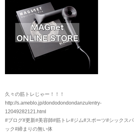
久々の筋トレじゃー！！！
http://s.ameblo.jp/dondodondondanzu/entry-
12049282121.html
#ブログ#更新#美容師#筋トレ#ジム#スポーツ#シックスパ
ック#締まりの無い体