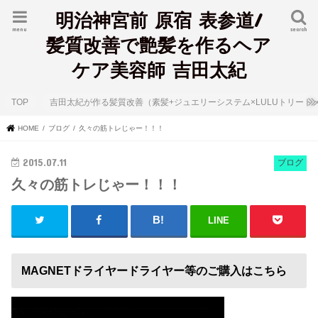
明治神宮前 原宿 表参道/
menu
search
髪質改善で艶髪を作るヘア
ケア美容師 吉田太紀
TOP
吉田太紀が作る髪質改善（素髪+ジュエリーシステム×LULUトリート
HOME
ブログ
久々の筋トレじゃー！！！
2015.07.11
ブログ
久々の筋トレじゃー！！！
LINE
MAGNETドライヤードライヤー等のご購入はこちら