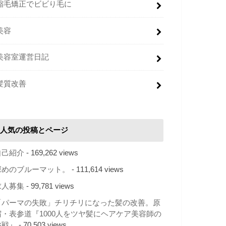
縮毛矯正でビビり毛に
美容
美容室運営日記
髪質改善
人気の投稿とページ
自己紹介
- 169,262 views
深めのブルーマット。
- 111,614 views
求人募集
- 99,781 views
「パーマの失敗」チリチリになった髪の改善。原
宿・表参道『1000人をツヤ髪にヘアケア美容師の
挑戦』
- 70,503 views