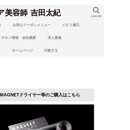
ア美容師 吉田太紀
search
法
お得なクーポンメニュー
ビビリ矯正
サロン情報・会社概要
求人募集
ト
ホームページ
比較する
MAGNETドライヤー等のご購入はこちら