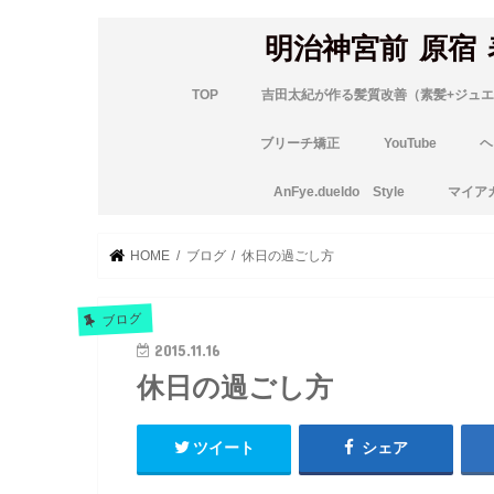
明治神宮前 原宿
TOP
吉田太紀が作る髪質改善（素髪+ジュエ
ブリーチ矯正
YouTube
ヘ
AnFye.dueldo Style
マイア
HOME
ブログ
休日の過ごし方
ブログ
2015.11.16
休日の過ごし方
ツイート
シェア