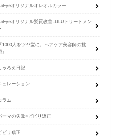
AnFyeオリジナルオレオルカラー
AnFyeオリジナル髪質改善LULUトリートメン
ト
『1000人をツヤ髪に。ヘアケア美容師の挑
戦』
しゃろえ日記
キュレーション
コラム
パーマの失敗×ビビり矯正
ビビリ矯正