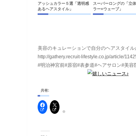
アッシュカラー５選「透明感
スーパーロングの「立
あるヘアスタイル」
ラー×ウェーブ」
美容のキュレーションで自分のヘアスタイル
http://gathery.recruit-lifestyle.co.jp/article
#明治神宮前#原宿#表参道#ヘアサロン#美容
共有: