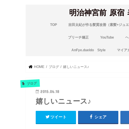
明治神宮前 原宿
TOP
吉田太紀が作る髪質改善（素髪+ジュエ
ブリーチ矯正
YouTube
ヘ
AnFye.dueldo Style
マイア
HOME
ブログ
嬉しいニュース♪
ブログ
2015.06.18
嬉しいニュース♪
ツイート
シェア