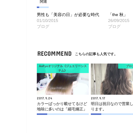
関連
男性も「美容の日」が必要な時代
「the 秋」
01/10/2015
26/09/2015
ブログ
ブログ
RECOMMEND
こちらの記事も人気です。
AnFyeオリジナル《ジュエリーシス
ブロ
テム》
2017.9.24
2017.9.17
カラーばっかり載せてるけど
明日は祝日なので営業
地味に多いのは「縮毛矯正」
ります。