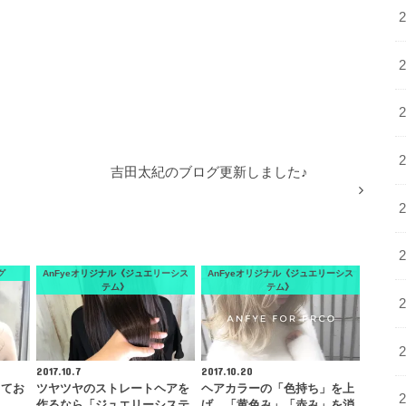
吉田太紀のブログ更新しました♪
グ
AnFyeオリジナル《ジュエリーシス
AnFyeオリジナル《ジュエリーシス
テム》
テム》
2017.10.7
2017.10.20
してお
ツヤツヤのストレートヘアを
ヘアカラーの「色持ち」を上
作るなら「ジュエリーシステ
げ、「黄色み」「赤み」を消