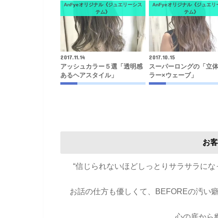
AnFyeオリジナル《ジュエリーシス
AnFyeオリジナル《ジュエリ
テム》
テム》
2017.11.14
2017.10.15
アッシュカラー５選「透明感
スーパーロングの「立
あるヘアスタイル」
ラー×ウェーブ」
お客
“信じられないほどしっとりサラサラに
お話の仕方も優しくて、BEFOREの汚
心の底から