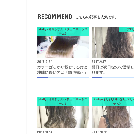
RECOMMEND
こちらの記事も人気です。
AnFyeオリジナル《ジュエリーシス
ブロ
テム》
2017.9.24
2017.9.17
カラーばっかり載せてるけど
明日は祝日なので営業
地味に多いのは「縮毛矯正」
ります。
AnFyeオリジナル《ジュエリーシス
AnFyeオリジナル《ジュエリ
テム》
テム》
2017.11.14
2017.10.15