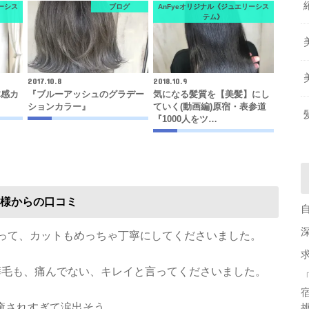
ーシス
ブログ
AnFyeオリジナル《ジュエリーシス
テム》
2017.10.8
2018.10.9
体感カ
『ブルーアッシュのグラデー
気になる髪質を【美髪】にし
ションカラー』
ていく(動画編)原宿・表参道
『1000人をツ…
様からの口コミ
なって、カットもめっちゃ丁寧にしてくださいました。
い癖毛も、痛んでない、キレイと言ってくださいました。
癒されすぎて涙出そう。