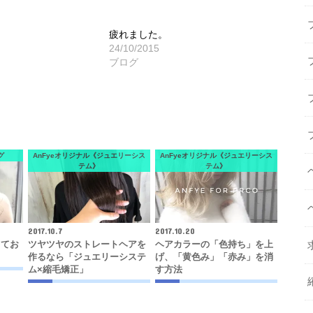
疲れました。
24/10/2015
ブログ
グ
AnFyeオリジナル《ジュエリーシス
AnFyeオリジナル《ジュエリーシス
テム》
テム》
2017.10.7
2017.10.20
してお
ツヤツヤのストレートヘアを
ヘアカラーの「色持ち」を上
作るなら「ジュエリーシステ
げ、「黄色み」「赤み」を消
ム×縮毛矯正」
す方法