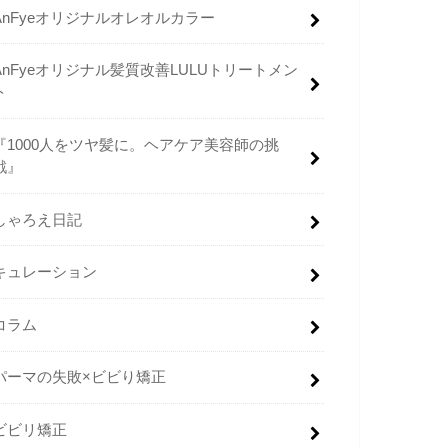
AnFyeオリジナルオレオルカラー
AnFyeオリジナル髪質改善LULUトリートメン
ト
『1000人をツヤ髪に。ヘアケア美容師の挑
戦』
しゃろえ日記
キュレーション
コラム
パーマの失敗×ビビり矯正
ビビリ矯正