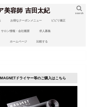
ア美容師 吉田太紀
search
法
お得なクーポンメニュー
ビビリ矯正
サロン情報・会社概要
求人募集
ト
ホームページ
比較する
MAGNETドライヤー等のご購入はこちら