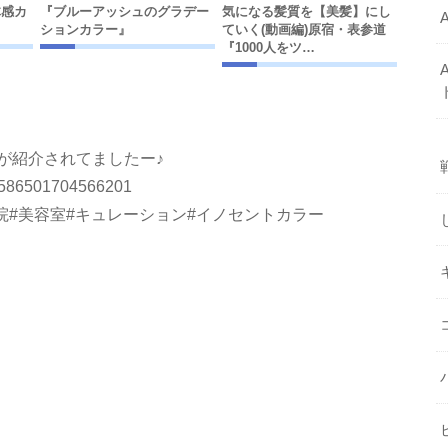
体感カ
『ブルーアッシュのグラデー
気になる髪質を【美髪】にし
ションカラー』
ていく(動画編)原宿・表参道
『1000人をツ…
が紹介されてましたー♪
/1142586501704566201
院#美容室#キュレーション#イノセントカラー