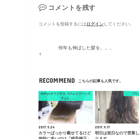
コメントを残す
コメントを投稿するには
ログイン
してください。
何年も伸ばした髪を。。。
RECOMMEND
こちらの記事も人気です。
AnFyeオリジナル《ジュエリーシス
ブロ
テム》
2017.9.24
2017.9.17
カラーばっかり載せてるけど
明日は祝日なので営業
地味に多いのは「縮毛矯正」
ります。