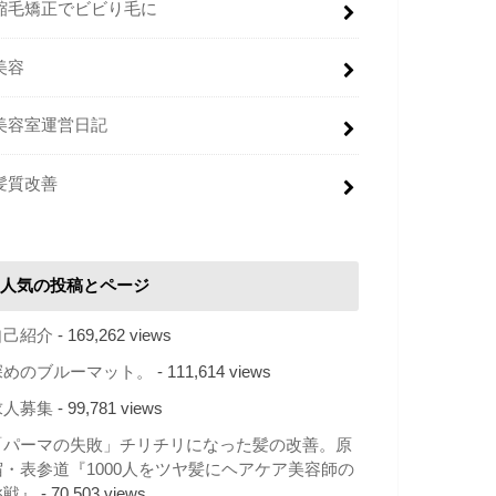
縮毛矯正でビビり毛に
美容
美容室運営日記
髪質改善
人気の投稿とページ
自己紹介
- 169,262 views
深めのブルーマット。
- 111,614 views
求人募集
- 99,781 views
「パーマの失敗」チリチリになった髪の改善。原
宿・表参道『1000人をツヤ髪にヘアケア美容師の
挑戦』
- 70,503 views