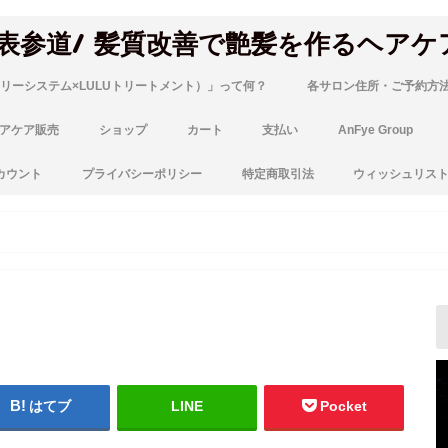
 表参道/ 髪質改善で艶髪を作るヘアケ
リーシステム×LULUトリートメント）」って何？
各サロン住所・ご予約方
アケア販売
ショップ
カート
支払い
AnFye Group
カウント
プライバシーポリシー
特定商取引法
ウィッシュリス
はてブ
LINE
Pocket