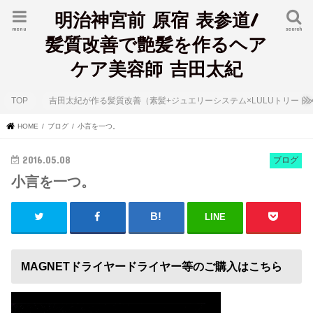
明治神宮前 原宿 表参道/
menu
search
髪質改善で艶髪を作るヘア
ケア美容師 吉田太紀
TOP
吉田太紀が作る髪質改善（素髪+ジュエリーシステム×LULUトリート
HOME
ブログ
小言を一つ。
2016.05.08
ブログ
小言を一つ。
LINE
MAGNETドライヤードライヤー等のご購入はこちら