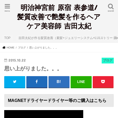
明治神宮前 原宿 表参道/
menu
search
髪質改善で艶髪を作るヘア
ケア美容師 吉田太紀
TOP
吉田太紀が作る髪質改善（素髪+ジュエリーシステム×LULUトリート
HOME
ブログ
思い上がりました。。。
2015.10.22
ブログ
思い上がりました。。。
LINE
MAGNETドライヤードライヤー等のご購入はこちら