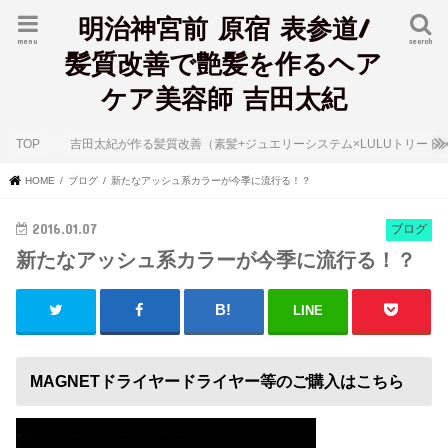
明治神宮前 原宿 表参道/
menu
search
髪質改善で艶髪を作るヘア
ケア美容師 吉田太紀
TOP
吉田太紀が作る髪質改善（素髪+ジュエリーシステム×LULUトリート
HOME
ブログ
新たなアッシュ系カラーが今季に流行る！？
2016.01.07
ブログ
新たなアッシュ系カラーが今季に流行る！？
LINE
MAGNETドライヤードライヤー等のご購入はこちら