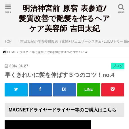
明治神宮前 原宿 表参道/
menu
search
髪質改善で艶髪を作るヘア
ケア美容師 吉田太紀
TOP
吉田太紀が作る髪質改善（素髪+ジュエリーシステム×LULUトリート
HOME
ブログ
早くきれいに髪を伸ばす３つのコツ！no.4
2014.04.27
ブログ
早くきれいに髪を伸ばす３つのコツ！no.4
LINE
MAGNETドライヤードライヤー等のご購入はこちら