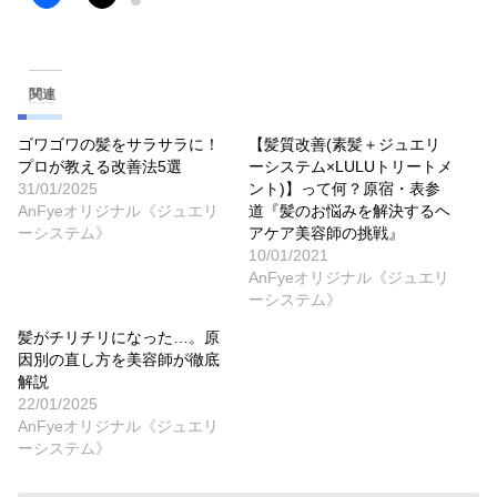
関連
ゴワゴワの髪をサラサラに！
【髪質改善(素髪＋ジュエリ
プロが教える改善法5選
ーシステム×LULUトリートメ
31/01/2025
ント)】って何？原宿・表参
AnFyeオリジナル《ジュエリ
道『髪のお悩みを解決するヘ
ーシステム》
アケア美容師の挑戦』
10/01/2021
AnFyeオリジナル《ジュエリ
ーシステム》
髪がチリチリになった…。原
因別の直し方を美容師が徹底
解説
22/01/2025
AnFyeオリジナル《ジュエリ
ーシステム》