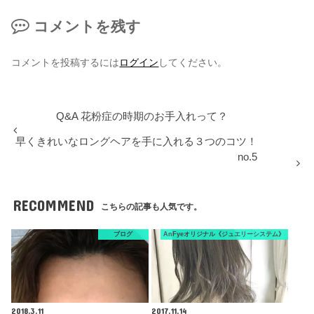
コメントを残す
コメントを投稿するには
ログイン
してください。
Q&A 花粉症の時期のお手入れって？
早くきれいなロングヘアを手に入れる３つのコツ！
no.5
RECOMMEND
こちらの記事も人気です。
ブログ
AnFyeオリジナル《ジュエリーシステム》
2018.3.11
2017.11.14