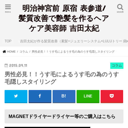
明治神宮前 原宿 表参道/
menu
search
髪質改善で艶髪を作るヘア
ケア美容師 吉田太紀
TOP
吉田太紀が作る髪質改善（素髪+ジュエリーシステム×LULUトリート
HOME
コラム
男性必見！！うす毛によるうす毛の為のうす毛隠しスタイリング
2015.09.11
コラム
男性必見！！うす毛によるうす毛の為のうす
毛隠しスタイリング
LINE
MAGNETドライヤードライヤー等のご購入はこちら