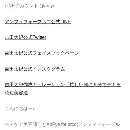
LINEアカウント @anfye
アンフィフォープルコ公式LINE
吉田太紀公式Twitter
吉田太紀公式フェイスブックページ
吉田太紀公式インスタグラム
吉田太紀作成キュレーション「忙しい朝に５分でデキる
時短美容法
こんにちはー♪
ヘアケア美容師ことAnFye for prco(アンフィフォープル