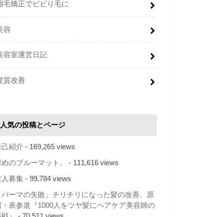
縮毛矯正でビビり毛に
美容
美容室運営日記
髪質改善
人気の投稿とページ
自己紹介
- 169,265 views
深めのブルーマット。
- 111,616 views
求人募集
- 99,784 views
「パーマの失敗」チリチリになった髪の改善。原
宿・表参道『1000人をツヤ髪にヘアケア美容師の
挑戦』
- 70,511 views