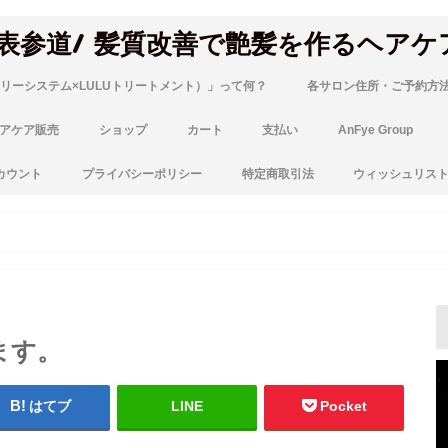
 表参道/ 髪質改善で艶髪を作るヘアケ
リーシステム×LULUトリートメント）」って何？
各サロン住所・ご予約方
アケア販売
ショップ
カート
支払い
AnFye Group
カウント
プライバシーポリシー
特定商取引法
ウィッシュリス
ます。
はてブ
LINE
Pocket