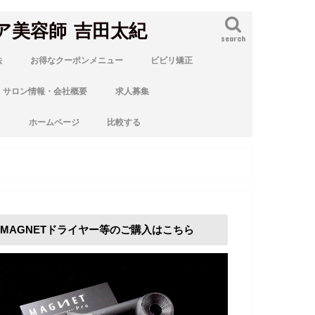
ア美容師 吉田太紀
search
法
お得なクーポンメニュー
ビビリ矯正
サロン情報・会社概要
求人募集
ト
ホームページ
比較する
MAGNETドライヤー等のご購入はこちら