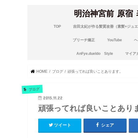
明治神宮前 原宿
TOP
吉田太紀が作る髪質改善（素髪+ジュエ
ブリーチ矯正
YouTube
ヘ
AnFye.dueldo Style
マイア
HOME
ブログ
頑張ってれば良いことあります。
ブログ
2015.11.22
頑張ってれば良いことあり
ツイート
シェア