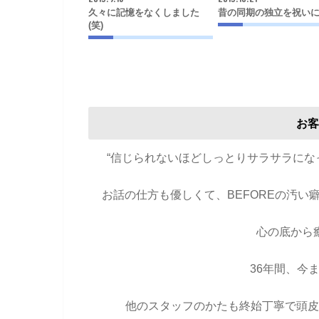
久々に記憶をなくしました
昔の同期の独立を祝い
(笑)
お客
“信じられないほどしっとりサラサラに
お話の仕方も優しくて、BEFOREの汚
心の底から
36年間、今
他のスタッフのかたも終始丁寧で頭皮