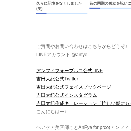
久々に記憶をなくしました
昔の同期の独立を祝い
(笑)
ご質問やお問い合わせはこちらからどうぞ♪
LINEアカウント @anfye
アンフィフォープルコ公式LINE
吉田太紀公式Twitter
吉田太紀公式フェイスブックページ
吉田太紀公式インスタグラム
吉田太紀作成キュレーション「忙しい朝に５
こんにちはー♪
ヘアケア美容師ことAnFye for prco(ア