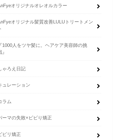
AnFyeオリジナルオレオルカラー
AnFyeオリジナル髪質改善LULUトリートメン
ト
『1000人をツヤ髪に。ヘアケア美容師の挑
戦』
しゃろえ日記
キュレーション
コラム
パーマの失敗×ビビり矯正
ビビリ矯正