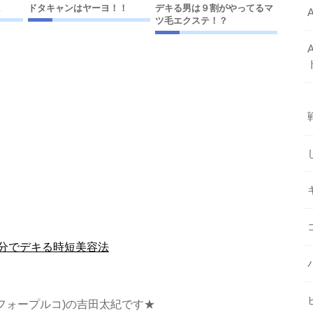
に
ドタキャンはヤーヨ！！
デキる男は９割がやってるマ
ツ毛エクステ！？
分でデキる時短美容法
ンフィフォープルコ)の吉田太紀です★