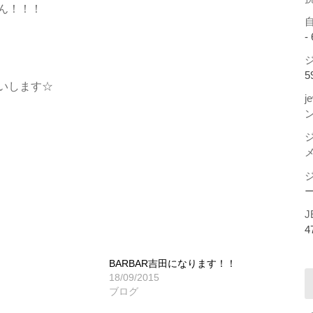
ん！！！
-
ジ
5
いします☆
j
ー
J
4
BARBAR吉田になります！！
18/09/2015
ブログ