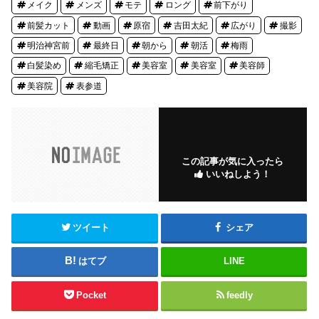
メイク
メンズ
モテ
ロング
前下がり
前髪カット
動画
原宿
吉田太紀
広がり
撮影
明治神宮前
最終日
朝から
朝活
梅雨
白髪染め
縮毛矯正
美容室
美容室
美容師
美容院
表参道
この記事が気に入ったら
いいねしよう！
ツイート
シェア
はてブ
LINE
Pocket
feedly