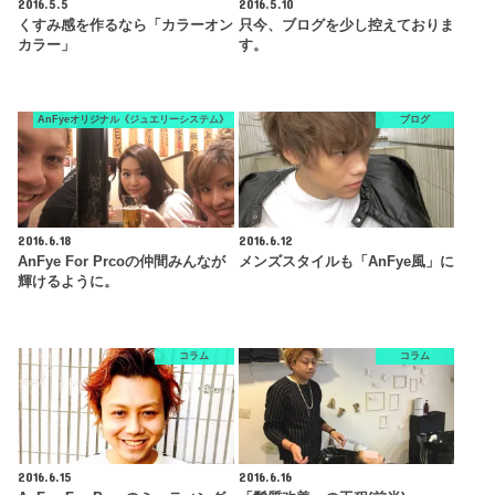
2016.5.5
2016.5.10
くすみ感を作るなら「カラーオン
只今、ブログを少し控えておりま
カラー」
す。
AnFyeオリジナル《ジュエリーシステム》
ブログ
2016.6.18
2016.6.12
AnFye For Prcoの仲間みんなが
メンズスタイルも「AnFye風」に
輝けるように。
コラム
コラム
2016.6.15
2016.6.16