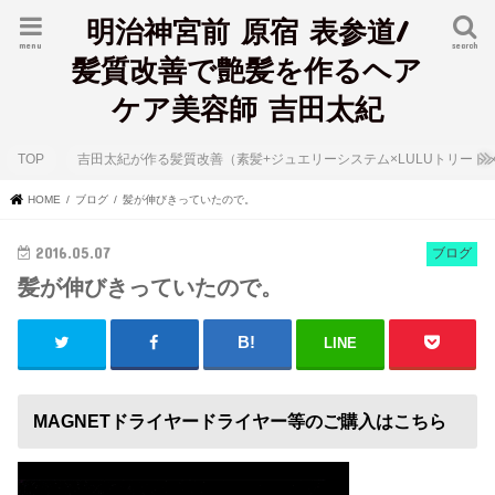
明治神宮前 原宿 表参道/
menu
search
髪質改善で艶髪を作るヘア
ケア美容師 吉田太紀
TOP
吉田太紀が作る髪質改善（素髪+ジュエリーシステム×LULUトリート
HOME
ブログ
髪が伸びきっていたので。
2016.05.07
ブログ
髪が伸びきっていたので。
LINE
MAGNETドライヤードライヤー等のご購入はこちら