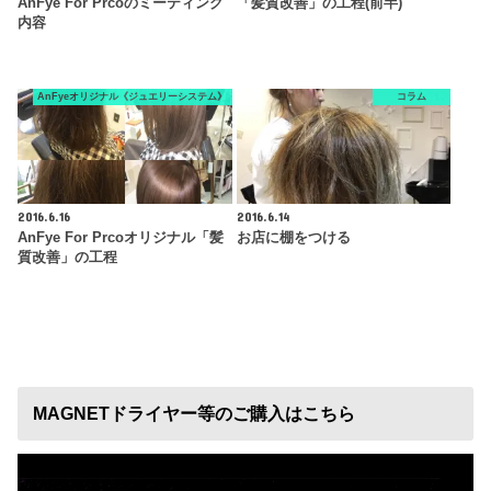
AnFye For Prcoのミーティング
「髪質改善」の工程(前半)
内容
AnFyeオリジナル《ジュエリーシステム》
コラム
2016.6.16
2016.6.14
AnFye For Prcoオリジナル「髪
お店に棚をつける
質改善」の工程
MAGNETドライヤー等のご購入はこちら