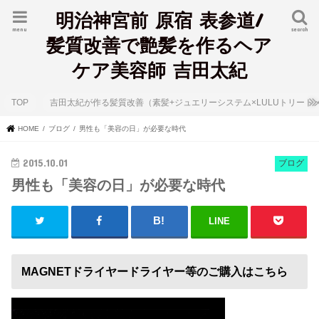
明治神宮前 原宿 表参道/
menu
search
髪質改善で艶髪を作るヘア
ケア美容師 吉田太紀
TOP
吉田太紀が作る髪質改善（素髪+ジュエリーシステム×LULUトリート
HOME
ブログ
男性も「美容の日」が必要な時代
2015.10.01
ブログ
男性も「美容の日」が必要な時代
LINE
MAGNETドライヤードライヤー等のご購入はこちら