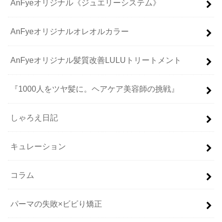
AnFyeオリジナル《ジュエリーシステム》
AnFyeオリジナルオレオルカラー
AnFyeオリジナル髪質改善LULUトリートメント
『1000人をツヤ髪に。ヘアケア美容師の挑戦』
しゃろえ日記
キュレーション
コラム
パーマの失敗×ビビり矯正