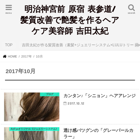
明治神宮前 原宿 表参道/
menu
search
髪質改善で艶髪を作るヘア
ケア美容師 吉田太紀
TOP
吉田太紀が作る髪質改善（素髪+ジュエリーシステム×LULUトリート
HOME
2017年
10月
2017年10月
ブログ
カンタン♪「シニョン」ヘアアレンジ
2017.10.12
AnFyeオリジナル《ジュエリーシステム》
透け感バツグンの「グレーパールカ
ラー」