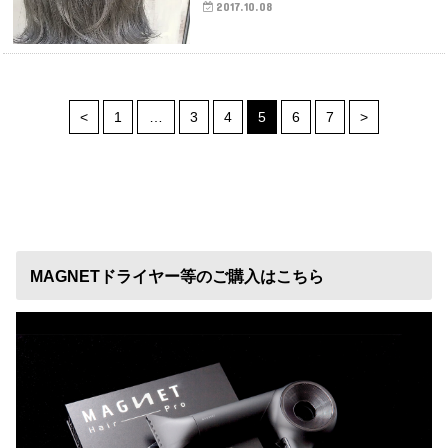
2017.10.08
<
1
…
3
4
5
6
7
>
MAGNETドライヤー等のご購入はこちら