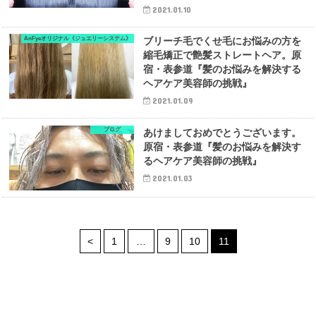
2021.01.10
AnFyeオリジナル《ジュエリーシステム》
ブリーチ毛でくせ毛にお悩みの方を
縮毛矯正で艶髪ストレートヘア。原
宿・表参道『髪のお悩みを解決する
ヘアケア美容師の挑戦』
2021.01.09
ブログ
あけましておめでとうございます。
原宿・表参道『髪のお悩みを解決す
るヘアケア美容師の挑戦』
2021.01.03
<
1
…
9
10
11