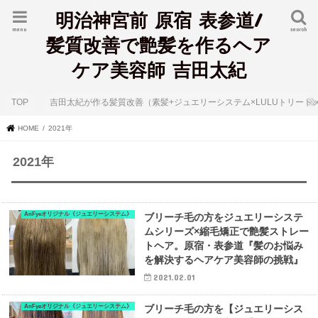
明治神宮前 原宿 表参道/
menu
search
髪質改善で艶髪を作るヘア
ケア美容師 吉田太紀
TOP
吉田太紀が作る髪質改善（素髪+ジュエリーシステム×LULUトリート
HOME
2021年
2021年
AnFyeオリジナル《ジュエリーシステム》
ブリーチ毛の方をジュエリーシステ
ムシリーズ×縮毛矯正で艶髪ストレー
トヘア。原宿・表参道『髪のお悩み
を解決するヘアケア美容師の挑戦』
2021.02.01
AnFyeオリジナル《ジュエリーシステム》
ブリーチ毛の方を【ジュエリーシス