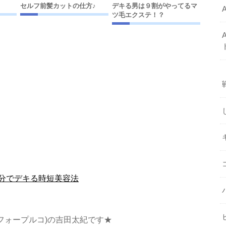
セルフ前髪カットの仕方♪
デキる男は９割がやってるマ
ツ毛エクステ！？
分でデキる時短美容法
ンフィフォープルコ)の吉田太紀です★