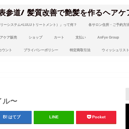
 表参道/ 髪質改善で艶髪を作るヘアケ
リーシステム×LULUトリートメント）」って何？
各サロン住所・ご予約方
アケア販売
ショップ
カート
支払い
AnFye Group
カウント
プライバシーポリシー
特定商取引法
ウィッシュリス
イル〜
はてブ
LINE
Pocket