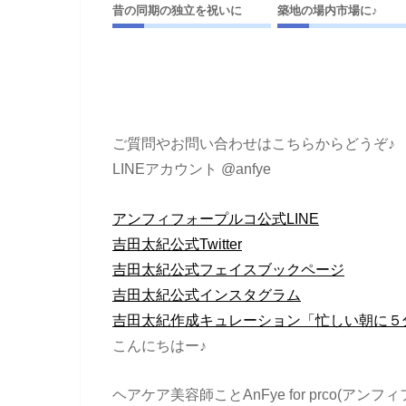
昔の同期の独立を祝いに
築地の場内市場に♪
ご質問やお問い合わせはこちらからどうぞ♪
LINEアカウント @anfye
アンフィフォープルコ公式LINE
吉田太紀公式Twitter
吉田太紀公式フェイスブックページ
吉田太紀公式インスタグラム
吉田太紀作成キュレーション「忙しい朝に５
こんにちはー♪
ヘアケア美容師ことAnFye for prco(ア