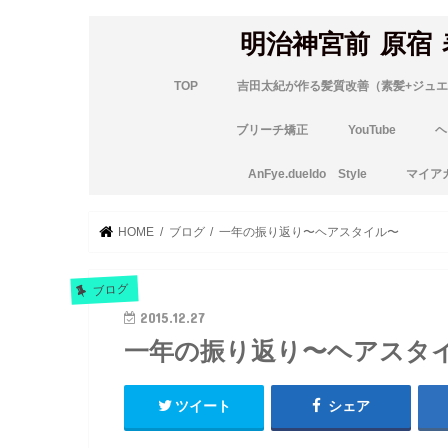
明治神宮前 原宿
TOP
吉田太紀が作る髪質改善（素髪+ジュエ
ブリーチ矯正
YouTube
ヘ
AnFye.dueldo Style
マイア
HOME
ブログ
一年の振り返り〜ヘアスタイル〜
ブログ
2015.12.27
一年の振り返り〜ヘアスタ
ツイート
シェア