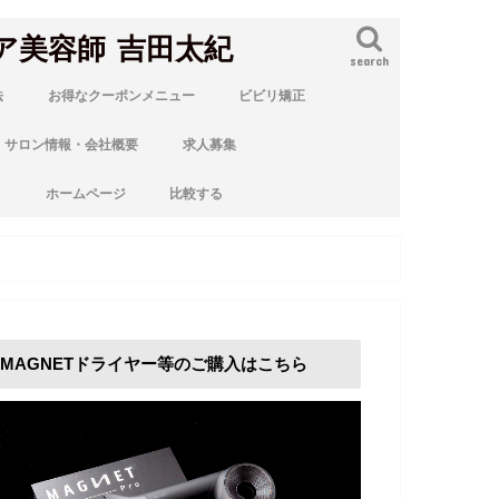
ア美容師 吉田太紀
search
法
お得なクーポンメニュー
ビビリ矯正
サロン情報・会社概要
求人募集
ト
ホームページ
比較する
MAGNETドライヤー等のご購入はこちら