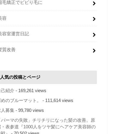
縮毛矯正でビビり毛に
美容
美容室運営日記
髪質改善
人気の投稿とページ
自己紹介
- 169,261 views
深めのブルーマット。
- 111,614 views
求人募集
- 99,780 views
「パーマの失敗」チリチリになった髪の改善。原
宿・表参道『1000人をツヤ髪にヘアケア美容師の
挑戦』
- 70,502 views