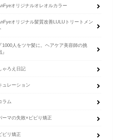
AnFyeオリジナルオレオルカラー
AnFyeオリジナル髪質改善LULUトリートメン
ト
『1000人をツヤ髪に。ヘアケア美容師の挑
戦』
しゃろえ日記
キュレーション
コラム
パーマの失敗×ビビり矯正
ビビリ矯正